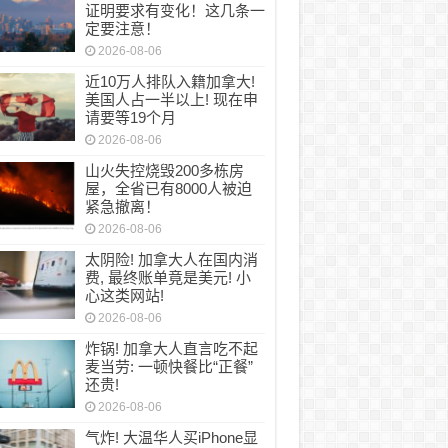
证明要求有变化！这几条一
定要注意！
2026-08-06
近10万人排队入籍加拿大!
美国人占一半以上! 现在申
请要等19个月
2026-08-06
山火失控烧毁200多栋房
屋，全省已有8000人被迫
紧急撤离！
2026-08-06
太阴险! 加拿大人在国内消
费, 最终账单竟是美元! 小
心这类网站!
2026-08-06
炸锅! 加拿大人直言吃不起
麦当劳: 一顿快餐比“正餐”
还贵!
2026-08-06
气炸! 大温华人买iPhone显