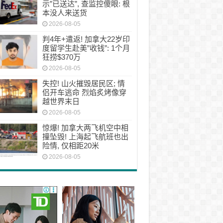
示”已送达”, 查监控傻眼: 根
本没人来送货
2026-08-05
判4年+遣返! 加拿大22岁印
度留学生赴美”收钱”: 1个月
狂捞$370万
2026-08-05
失控! 山火摧毁居民区; 情
侣开车逃命 烈焰炙烤像穿
越世界末日
2026-08-05
惊爆! 加拿大两飞机空中相
撞坠毁! 上海起飞航班也出
险情, 仅相距20米
2026-08-05