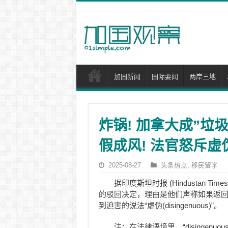
加国新闻
国际要闻
两岸三地
炸锅! 加拿大成”垃
假成风! 法官怒斥虚
2025-08-27
头条热点
,
移民留学
据印度斯坦时报 (Hindustan
的驳回决定，理由是他们声称如果返回印度会
到迫害的说法“虚伪(
disingenuous
)”。
注：在法律语境里，“disingenuo