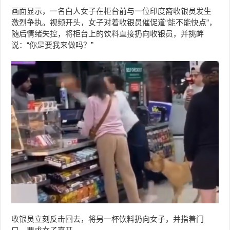
画面显示，一名白人女子在柜台前与一位印度裔收银员发生
激烈争执。视频开头，女子对着收银员催促道“能不能快点”，
随后情绪失控，将柜台上的饮料直接扔向收银员，并挑衅
说：“你是要我来做吗？”
收银员立刻反击回去，将另一杯饮料扔向女子，
并指着门