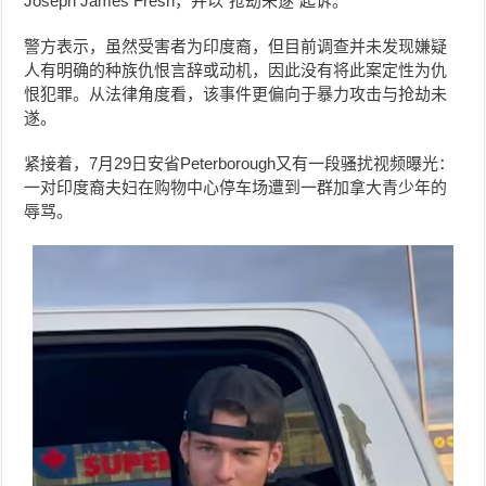
Joseph James Fresh，并以“抢劫未遂”起诉。
警方表示，虽然受害者为印度裔，但目前调查并未发现嫌疑
人有明确的种族仇恨言辞或动机，因此没有将此案定性为仇
恨犯罪。从法律角度看，该事件更偏向于暴力攻击与抢劫未
遂。
紧接着，7月29日安省Peterborough又有一段骚扰视频曝光：
一对印度裔夫妇在购物中心停车场遭到一群加拿大青少年的
辱骂。