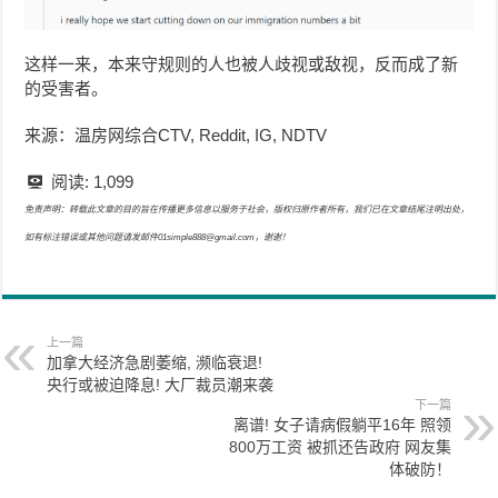
这样一来，本来守规则的人也被人歧视或敌视，反而成了新
的受害者。
来源：温房网综合CTV, Reddit, IG, NDTV
阅读:
1,099
免责声明：转载此文章的目的旨在传播更多信息以服务于社会，版权归原作者所有，我们已在文章结尾注明出处，
如有标注错误或其他问题请发邮件01simple888@gmail.com，谢谢！
上一篇
加拿大经济急剧萎缩, 濒临衰退!
央行或被迫降息! 大厂裁员潮来袭
下一篇
离谱! 女子请病假躺平16年 照领
800万工资 被抓还告政府 网友集
体破防！