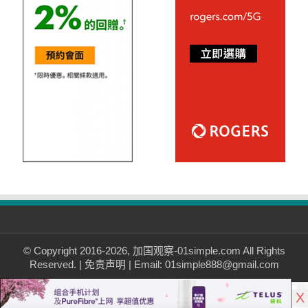
© Copyright 2016-2026, 加国观察-01simple.com All Rights
Reserved. |
免责声明
| Email: 01simple888@gmail.com
X