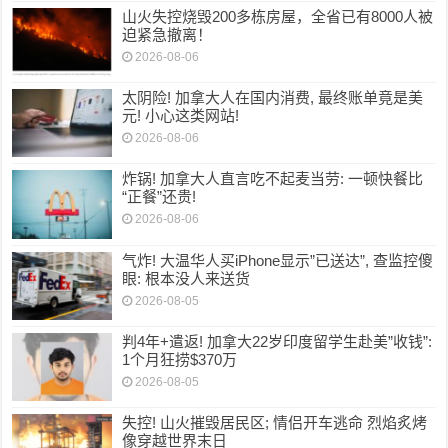
山火失控烧毁200多栋房屋，全省已有8000人被
迫紧急撤离！
2026-08-06
太阴险! 加拿大人在国内消费, 最终账单竟是美
元! 小心这类网站!
2026-08-06
炸锅! 加拿大人直言吃不起麦当劳: 一顿快餐比
“正餐”还贵!
2026-08-06
气炸! 大温华人买iPhone显示”已送达”, 查监控傻
眼: 根本没人来送货
2026-08-05
判4年+遣返! 加拿大22岁印度留学生赴美”收钱”:
1个月狂捞$370万
2026-08-05
失控! 山火摧毁居民区; 情侣开车逃命 烈焰炙烤
像穿越世界末日