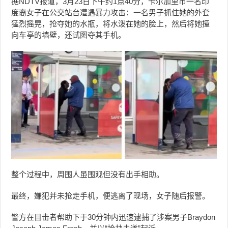
据NDTV报道，3月23日下午约1点40分，卡尔加里市一名印
度裔女子在公交站台遭遇暴力攻击：一名男子抓住她的外套
猛烈摇晃，抢夺她的水瓶，将水泼在她的脸上，然后将她撞
向车亭的墙壁，还试图夺其手机。
整个过程中，周围人虽围观但没有出手相助。
最终，嫌犯并未抢走手机，便逃离了现场，女子随后报警。
警方在目击者帮助下于30分钟内迅速逮捕了涉案男子Braydon