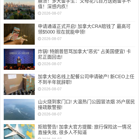
崩溃！多大留学生：父母花几百万送她留学不
值！深感内疚！
2026-08-07
申请通道正式开启! 加拿大CRA赔钱了 最高可
领$5000 现在就能申领!
2026-08-07
炸锅! 特朗普怒骂加拿大”恶劣” 占美国便宜! 卡
尼正面回击!
2026-08-07
加拿大知名线上配餐公司申请破产! 新CEO上任
不到半年就辞职!
2026-08-07
山火烧到家门口! 大温热门公园冒浓烟 35户居民
接疏散警报!
2026-08-07
拒赔警告! 加拿大官方提醒: 旅行保险这一情况
直接失效, 很多人不知道