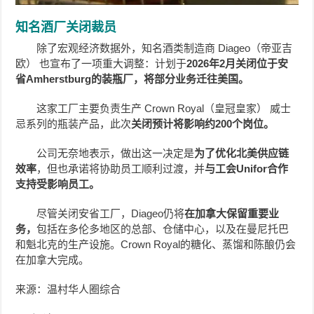
知名酒厂关闭裁员
除了宏观经济数据外，知名酒类制造商 Diageo（帝亚吉
欧） 也宣布了一项重大调整：计划于
2026年2月关闭位于安
省Amherstburg的装瓶厂，将部分业务迁往美国。
这家工厂主要负责生产 Crown Royal（皇冠皇家） 威士
忌系列的瓶装产品，此次
关闭预计将影响约200个岗位。
公司无奈地表示，做出这一决定是
为了优化北美供应链
效率
，但也承诺将协助员工顺利过渡，并
与工会Unifor合作
支持受影响员工。
尽管关闭安省工厂，Diageo仍将
在加拿大保留重要业
务，
包括在多伦多地区的总部、仓储中心，以及在曼尼托巴
和魁北克的生产设施。Crown Royal的糖化、蒸馏和陈酿仍会
在加拿大完成。
来源：温村华人圈综合