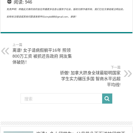
阅读:
946
免责声明：转载此文章的目的旨在传播更多信息以服务于社会，版权归原作者所有，我们已在文章结尾注明出处，
如有标注错误或其他问题请发邮件01simple888@gmail.com，谢谢！
上一篇
离谱! 女子请病假躺平16年 照领
800万工资 被抓还告政府 网友集
体破防！
下一篇
骄傲! 加拿大跻身全球最聪明国家
学生实力碾压多国 智商水平远超
平均线!