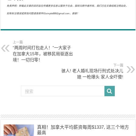
免责声明：转载此文章的目的旨在传播更多信息以服务于社会，版权归原作者所有，我们已在文章结尾注明出处，
如有标注错误或其他问题请发邮件01simple888@gmail.com，谢谢！
上一篇
“两周时间打包走人！”一大家子
在加拿大15年，被移民局驱逐出
境！一切归零！
下一篇
骇人! 老人婚礼现场行刑式处决儿
媳 一枪爆头 家人全吓傻!
真相！加拿大平均薪资每周$1337, 这三个地方
最高