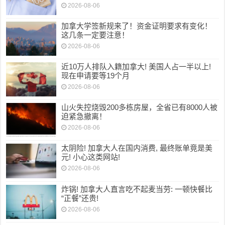
2026-08-06
加拿大学签新规来了！资金证明要求有变化！
这几条一定要注意！
2026-08-06
近10万人排队入籍加拿大! 美国人占一半以上!
现在申请要等19个月
2026-08-06
山火失控烧毁200多栋房屋，全省已有8000人被
迫紧急撤离！
2026-08-06
太阴险! 加拿大人在国内消费, 最终账单竟是美
元! 小心这类网站!
2026-08-06
炸锅! 加拿大人直言吃不起麦当劳: 一顿快餐比
“正餐”还贵!
2026-08-06