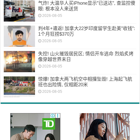
气炸! 大温华人买iPhone显示”已送达”, 查监控傻
眼: 根本没人来送货
2026-08-05
判4年+遣返! 加拿大22岁印度留学生赴美”收钱”:
1个月狂捞$370万
2026-08-05
失控! 山火摧毁居民区; 情侣开车逃命 烈焰炙烤
像穿越世界末日
2026-08-05
惊爆! 加拿大两飞机空中相撞坠毁! 上海起飞航
班也出险情, 仅相距20米
2026-08-05