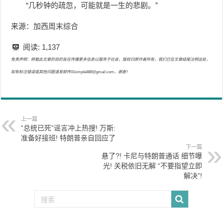
“几秒钟的疏忽，可能就是一生的悲剧。”
来源：加西周末综合
阅读:
1,137
免责声明：转载此文章的目的旨在传播更多信息以服务于社会，版权归原作者所有，我们已在文章结尾注明出处，
如有标注错误或其他问题请发邮件01simple888@gmail.com，谢谢！
上一篇
“总统已死”谣言冲上热搜! 万斯:
准备好接班! 特朗普亲自回应了
下一篇
悬了?! 卡尼与特朗普通话 细节曝
光! 关税依旧无解 “不要指望立即
解决”!