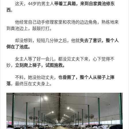
这天，44岁的男主人
带着工具箱，来到自家粪池修东
西
。
他经常自己动手修理家里和农场的边边角角，熟练地来
到粪池边上，敲敲打打。
却没想到，短短几分钟之后，他就
失去了意识，整个人
倒在了池底。
女主人等了好一会儿，都没见丈夫下来，心下觉得不
妙，
立刻爬上梯子，试图施救。
不料，她没抬动丈夫，
也昏厥了，整个人从梯子上摔
落
，最终压在丈夫身上。