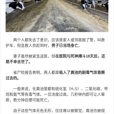
两个人都失去了意识，应该是家人或邻居报了警，叫救
护车，但急救人员赶到时，
男子已当场身亡
。
妻子虽然被紧急送医，但
在医院与死神搏斗18天后，还
是不幸去世了。
省尸检报告表明，两人都是
吸入了粪池的剧毒气体昏厥
过去的。
一般来说，化粪池里都有硫化氢（H₂S）、二氧化碳、甲
烷和氨气等有毒气体。一旦浓度过高，几秒钟内即可让人晕
厥，数分钟后便可能死亡。
由于这些气体无色无形，往往难以被察觉，粪池也被视