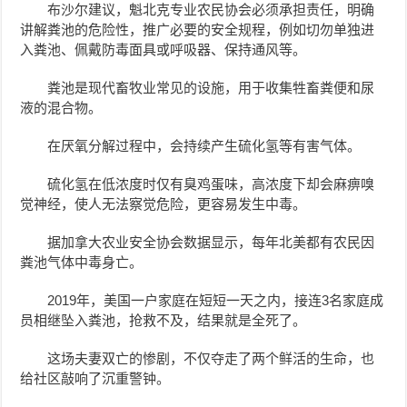
布沙尔建议，魁北克专业农民协会必须承担责任，明确
讲解粪池的危险性，推广必要的安全规程，例如切勿单独进
入粪池、佩戴防毒面具或呼吸器、保持通风等。
粪池是现代畜牧业常见的设施，用于收集牲畜粪便和尿
液的混合物。
在厌氧分解过程中，会持续产生硫化氢等有害气体。
硫化氢在低浓度时仅有臭鸡蛋味，高浓度下却会麻痹嗅
觉神经，使人无法察觉危险，更容易发生中毒。
据加拿大农业安全协会数据显示，每年北美都有农民因
粪池气体中毒身亡。
2019年，美国一户家庭在短短一天之内，接连3名家庭成
员相继坠入粪池，抢救不及，结果就是全死了。
这场夫妻双亡的惨剧，不仅夺走了两个鲜活的生命，也
给社区敲响了沉重警钟。