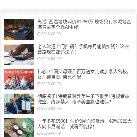
离谱! 西温地块叫价$1280万 现场只有水泥地基
海景豪宅全靠AI生成!
2026-08-09
老人常遇上门推销？手机每月偷偷扣钱？这些
套路现在都违法了！
2026-08-09
扎心! 中国父母砸几百万送女儿读加拿大名校,
女儿却自责: 自己不配
2026-08-09
彻底凉了! 特朗普对赴美生子下狠手! 违规者被
撤签、终身禁入, 孩子美国籍也难保?
2026-08-09
一年多花$500！油价9月面临暴涨，63%加拿大
人向卡尼喊话：减税不能停！
2026-08-09