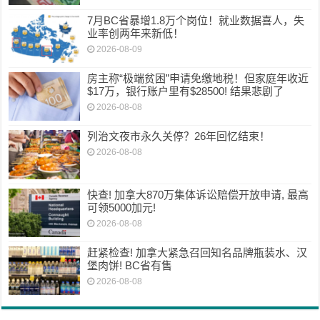
7月BC省暴增1.8万个岗位！就业数据喜人，失
业率创两年来新低！
2026-08-09
房主称“极端贫困”申请免缴地税！但家庭年收近
$17万，银行账户里有$28500! 结果悲剧了
2026-08-08
列治文夜市永久关停？26年回忆结束！
2026-08-08
快查! 加拿大870万集体诉讼赔偿开放申请, 最高
可领5000加元!
2026-08-08
赶紧检查! 加拿大紧急召回知名品牌瓶装水、汉
堡肉饼! BC省有售
2026-08-08