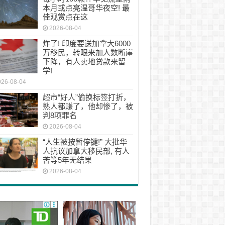
本月或点亮温哥华夜空! 最
佳观赏点在这
2026-08-04
炸了! 印度要送加拿大6000
万移民，转眼来加人数断崖
下降，有人卖地贷款来留
学!
026-08-04
超市“好人”偷换标签打折，
熟人都赚了，他却惨了，被
判8项罪名
2026-08-04
“人生被按暂停键!” 大批华
人抗议加拿大移民部, 有人
苦等5年无结果
2026-08-04