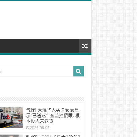
气炸! 大温华人买iPhone显
示”已送达”, 查监控傻眼: 根
本没人来送货
2026-08-05