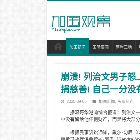
加国新闻
国际要闻
两岸三地
崩溃! 列治文男子怒
捐慈善! 自己一分没
2025-09-05
加国新闻
,
头条热点
据温哥华港湾综合报道：列治文
中没有留给他任何财产，而是将大部分
根据民事诉讼通知，戴尔·切尼（Da
继承已故伴侣桑德拉·阿巴（Sandra A