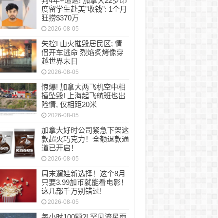
判4年+遣返! 加拿大22岁印
度留学生赴美”收钱”: 1个月
狂捞$370万
2026-08-05
失控! 山火摧毁居民区; 情
侣开车逃命 烈焰炙烤像穿
越世界末日
2026-08-05
惊爆! 加拿大两飞机空中相
撞坠毁! 上海起飞航班也出
险情, 仅相距20米
2026-08-05
加拿大好时公司紧急下架这
款超火巧克力！全额退款通
道已开启！
2026-08-05
周末遛娃新选择！这个8月
只要3.99加币就能看电影！
这几部千万别错过!
2026-08-05
每小时100颗?! 罕见流星雨