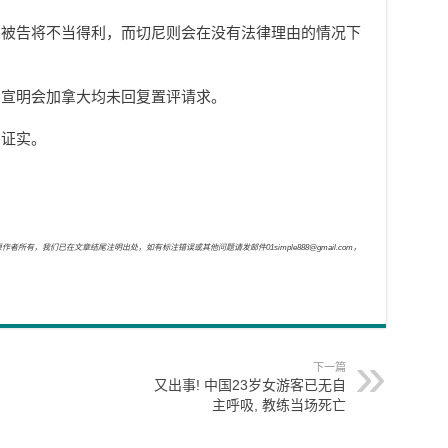
，被告将不当得利，而切尼则会在没有法律理由的情况下
界宣明会加拿大均未回复置评请求。
到证实。
，我们已在文章结尾注明出处，如有标注错误或其他问题请发邮件01simple888@gmail.com，
下一篇
又出事! 中国23岁女游客已无自
主呼吸, 教练当场死亡