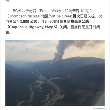
据）。
BC省菲沙河谷（Fraser Valley）和汤普森-尼古拉
（Thompson-Nicola）地区的
Mine Creek 野火
已经失控，火
势蔓延至
1,900 公顷
，并迫使
部分高贵哈拉高速公路
（Coquihalla Highway, Hwy 5）关闭
。目前尚无重开时间
表。