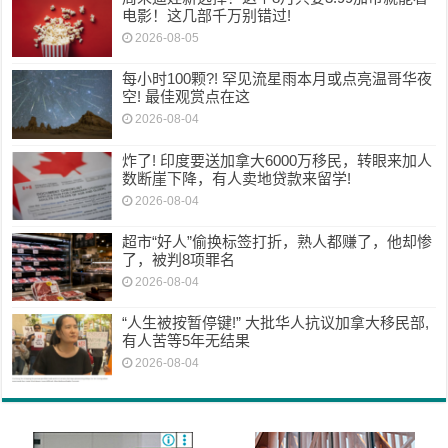
电影！这几部千万别错过!
2026-08-05
每小时100颗?! 罕见流星雨本月或点亮温哥华夜
空! 最佳观赏点在这
2026-08-04
炸了! 印度要送加拿大6000万移民，转眼来加人
数断崖下降，有人卖地贷款来留学!
2026-08-04
超市“好人”偷换标签打折，熟人都赚了，他却惨
了，被判8项罪名
2026-08-04
“人生被按暂停键!” 大批华人抗议加拿大移民部,
有人苦等5年无结果
2026-08-04