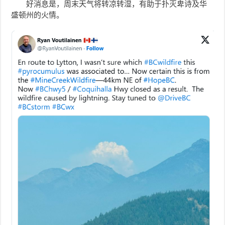
好消息是，周末天气将转凉转湿，有助于扑灭卑诗及华
盛顿州的火情。