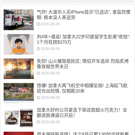
气炸! 大温华人买iPhone显示”已送达”, 查监控傻
眼: 根本没人来送货
2026-08-05
判4年+遣返! 加拿大22岁印度留学生赴美”收钱”:
1个月狂捞$370万
2026-08-05
失控! 山火摧毁居民区; 情侣开车逃命 烈焰炙烤
像穿越世界末日
2026-08-05
惊爆! 加拿大两飞机空中相撞坠毁! 上海起飞航
班也出险情, 仅相距20米
2026-08-05
加拿大好时公司紧急下架这款超火巧克力！全
额退款通道已开启！
2026-08-05
周末遛娃新选择！这个8月只要3.99加币就能看