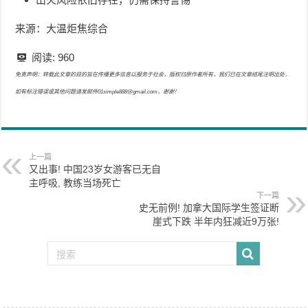
来源：大温炬焦综合
阅读:
960
免责声明：转载此文章的目的旨在传播更多信息以服务于社会，版权归原作者所有，我们已在文章结尾注明出处，
如有标注错误或其他问题请发邮件01simple888@gmail.com，谢谢！
上一篇
又出事! 中国23岁女游客已无自
主呼吸, 教练当场死亡
下一篇
史无前例! 加拿大国际学生签证断
崖式下跌 半年内狂减近9万张!