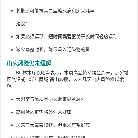
长期还可能提高二型糖尿病和痴呆几率
建议：
如果必须运动，
短时间高强度
优于长时间轻度运动
减少暴露时长，降低吸入污染物的量
山火风险仍未缓解
BC林木厅长帕默表示，本周高温将持续至周末，部分地
区气温或比常年同期
高出10度
，未来几天山火风险难以缓
解。
大温空气品质因山火烟雾显著恶化
高风险人群需格外注意健康
未来三天雾霾持续，但周末有望好转
山火风险依旧存在，仍需保持警惕