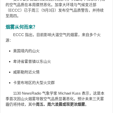
的空气品质在本周骤然恶化。加拿大环境与气候变迁部
（ECCC）已于周三（9月3日）发布空气品质警告，并持续
至周四。
烟雾从何而来？
ECCC 指出，目前影响大温空气的烟雾，来自多个火
源：
美国境内的山火
卑诗省霍普镇以东山火
威斯勒附近火情
卡里布地区的大型火灾群
1130 NewsRadio 气象学家 Michael Kuss 表示，这是本
季首次因山火烟雾导致空气品质显著恶化。预计未来三天雾
霾仍将持续，其中
周五、周六凌晨或现更浓烟雾
。