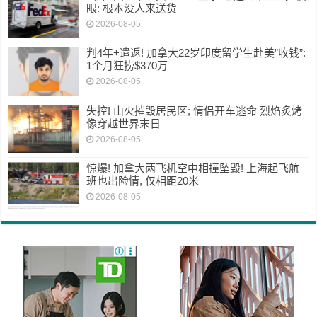
眼: 根本没人来送货
2026-08-05
判4年+遣返! 加拿大22岁印度留学生赴美”收钱”:
1个月狂捞$370万
2026-08-05
失控! 山火摧毁居民区; 情侣开车逃命 烈焰炙烤
像穿越世界末日
2026-08-05
惊爆! 加拿大两飞机空中相撞坠毁! 上海起飞航
班也出险情, 仅相距20米
2026-08-05