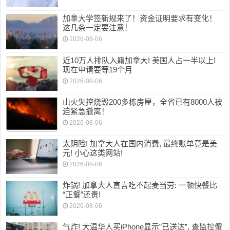
加拿大学签新规来了！资金证明要求有变化！
这几条一定要注意！
2026-08-06
近10万人排队入籍加拿大! 美国人占一半以上!
现在申请要等19个月
2026-08-06
山火失控烧毁200多栋房屋，全省已有8000人被
迫紧急撤离！
2026-08-06
太阴险! 加拿大人在国内消费, 最终账单竟是美
元! 小心这类网站!
2026-08-06
炸锅! 加拿大人直言吃不起麦当劳: 一顿快餐比
“正餐”还贵!
2026-08-06
气炸! 大温华人买iPhone显示”已送达”, 查监控傻