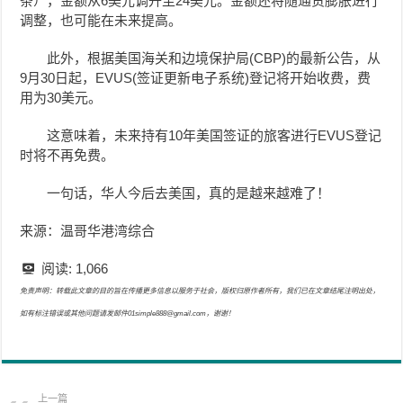
条），金额从6美元调升至24美元。金额还将随通货膨胀进行
调整，也可能在未来提高。
此外，根据美国海关和边境保护局(CBP)的最新公告，从
9月30日起，EVUS
(
签证更新电子系统
)
登记将开始收费，费
用为30美元。
这意味着，未来持有10年美国签证的旅客进行EVUS登记
时将不再免费。
一句话，华人今后去美国，真的是越来越难了！
来源：温哥华港湾综合
阅读:
1,066
免责声明：转载此文章的目的旨在传播更多信息以服务于社会，版权归原作者所有，我们已在文章结尾注明出处，
如有标注错误或其他问题请发邮件01simple888@gmail.com，谢谢！
上一篇