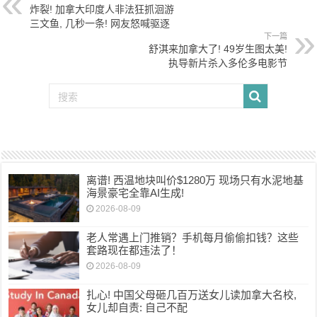
炸裂! 加拿大印度人非法狂抓洄游
三文鱼, 几秒一条! 网友怒喊驱逐
下一篇
舒淇来加拿大了! 49岁生图太美!
执导新片杀入多伦多电影节
离谱! 西温地块叫价$1280万 现场只有水泥地基
海景豪宅全靠AI生成!
2026-08-09
老人常遇上门推销？手机每月偷偷扣钱？这些
套路现在都违法了！
2026-08-09
扎心! 中国父母砸几百万送女儿读加拿大名校,
女儿却自责: 自己不配