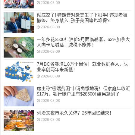
2026-08-09
彻底凉了! 特朗普对赴美生子下狠手! 违规者被
撤签、终身禁入, 孩子美国籍也难保?
2026-08-09
一年多花$500！油价9月面临暴涨，63%加拿大
人向卡尼喊话：减税不能停！
2026-08-09
7月BC省暴增1.8万个岗位！就业数据喜人，失
业率创两年来新低！
2026-08-09
房主称“极端贫困”申请免缴地税！但家庭年收近
$17万，银行账户里有$28500! 结果悲剧了
2026-08-08
列治文夜市永久关停？26年回忆结束！
2026-08-08