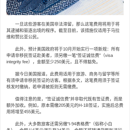
一旦这些游客在美国非法滞留，那么这笔费用将用于将
其逮捕和驱逐出境的程序。
截至目前，该措施仅适用于马拉
维和赞比亚公民。
此外，预计美国政府将于10月开始实行一项新规：所有
申请非移民签证赴美者，须另缴一笔“签证诚信费”（visa
integrity fee），金额至少250美元，且不得豁免。
据今日美国报道，此费用适用于旅游、商务与留学等所
有须申请非移民签证的访客。根据条文，这笔费用须于签证
核发时缴纳，若申请被拒则无需缴费。
值得注意的是，“签证诚信费”并非取代既有签证费，而是
额外加收。例如，原本需缴205美元的H-1B签证，实施后总费
用将增至455美元。
此外，大多数旅客还需另缴“I-94表格费”（俗称小白