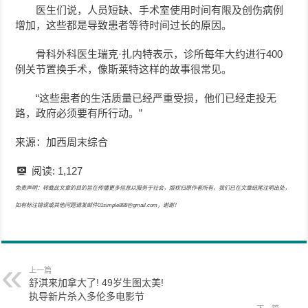
医生们说，人员短缺、手术室使用时间有限及创伤病例
增加，这些都是导致患者等待时间过长的原因。
骨科外科医生瑞克·扎内特表示，诊所每年大约进行400
例关节置换手术，像斯莱特这样的故事很常见。
“这些患者的生活质量已经严重受损，他们已经走投无
路，政府必须要有所行动。”
来源：加西周末综合
阅读:
1,127
免责声明：转载此文章的目的旨在传播更多信息以服务于社会，版权归原作者所有，我们已在文章结尾注明出处，
如有标注错误或其他问题请发邮件01simple888@gmail.com，谢谢！
上一篇
舒淇来加拿大了! 49岁生图太美!
执导新片杀入多伦多电影节