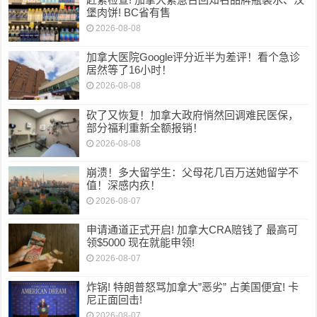
堡肉饼! BC省有售
2026-08-08
加拿大医院Google评分近半为差评！看个急诊
居然等了16小时！
2026-08-08
砍了又恢复！加拿大政府悄然回调难民医保，
部分福利重新全额报销！
2026-08-08
崩溃！多大留学生：父母花几百万送她留学不
值！深感内疚！
2026-08-07
申请通道正式开启! 加拿大CRA赔钱了 最高可
领$5000 现在就能申领!
2026-08-07
炸锅! 特朗普怒骂加拿大”恶劣” 占美国便宜! 卡
尼正面回击!
2026-08-07