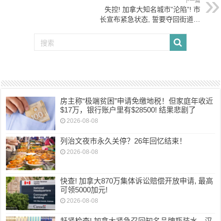
下一篇
失控! 加拿大知名城市”沦陷”! 市
长宣布紧急状态, 誓要夺回街道…
房主称“极端贫困”申请免缴地税！但家庭年收近
$17万，银行账户里有$28500! 结果悲剧了
2026-08-08
列治文夜市永久关停？26年回忆结束！
2026-08-08
快查! 加拿大870万集体诉讼赔偿开放申请, 最高
可领5000加元!
2026-08-08
赶紧检查! 加拿大紧急召回知名品牌瓶装水、汉