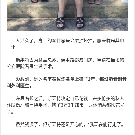
人活久了，身上的零件总是会磨损坏掉，膝盖就是其中
一个。
斯莱特因为膝盖总疼，连走路都成问题，申请在当地的
公立医院看医生做手术。
没想到，她的名字
在候诊名单上挂了2年，都没能看到骨
科外科医生。
左思右想之后，斯莱特决定自己花钱，去多伦多的私人
诊所做左膝置换手术，
掏了3万3千加币
，退休储蓄都快花光
了。
虽然钱没了，但斯莱特还是开心的，“我现在能行走了。”