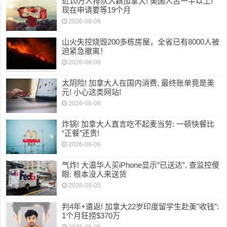
近10万人排队入籍加拿大! 美国人占一半以上!
现在申请要等19个月
2026-08-06
山火失控烧毁200多栋房屋，全省已有8000人被
迫紧急撤离！
2026-08-06
太阴险! 加拿大人在国内消费, 最终账单竟是美
元! 小心这类网站!
2026-08-06
炸锅! 加拿大人直言吃不起麦当劳: 一顿快餐比
“正餐”还贵!
2026-08-06
气炸! 大温华人买iPhone显示”已送达”, 查监控傻
眼: 根本没人来送货
2026-08-05
判4年+遣返! 加拿大22岁印度留学生赴美”收钱”:
1个月狂捞$370万
2026-08-05