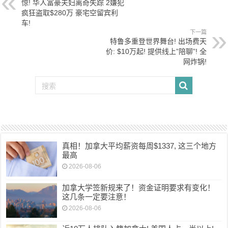
惊! 华人富豪夫妇离奇失踪 2嫌犯
疯狂盗取$280万 豪宅空留宾利
车!
下一篇
特鲁多重登世界舞台! 出场费天
价: $10万起! 提供线上”陪聊”! 全
网炸锅!
真相！加拿大平均薪资每周$1337, 这三个地方
最高
2026-08-06
加拿大学签新规来了！资金证明要求有变化！
这几条一定要注意！
2026-08-06