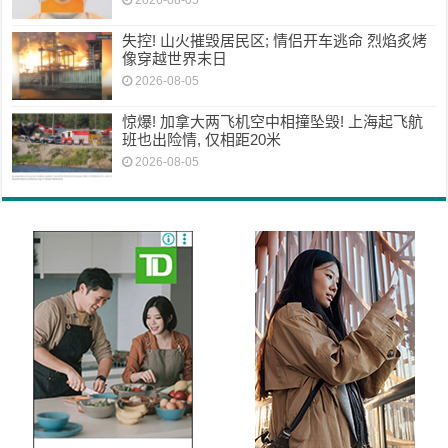
失控! 山火摧毁居民区; 情侣开车逃命 烈焰炙烤
像穿越世界末日
2026-08-05
惊爆! 加拿大两飞机空中相撞坠毁! 上海起飞航
班也出险情, 仅相距20米
2026-08-05