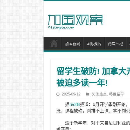
加国新闻
国际要闻
两岸三地
留学生破防! 加拿大开
被迫多读一年!
2025-09-12
头条热点
,
移民留学
据
reddit
报道：9月开学季刚开始，
涨、课程被砍，到排不上课、拿不到
这个新学年，对于来自尼日利亚
难开局”。