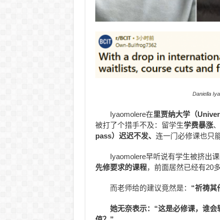
Daniella Iy
Iyaomolere在
里贾纳大学（Universi
被打了个措手不及：留学生
学费暴涨
pass）迟迟不发、
连一门必修课也只
Iyaomolere早听说有学生被
先修要求的课程
，前面居然已经有20
而老师给的建议竟然是：
“祈祷其
她无奈表示：“这是必修课，谁会
值？”