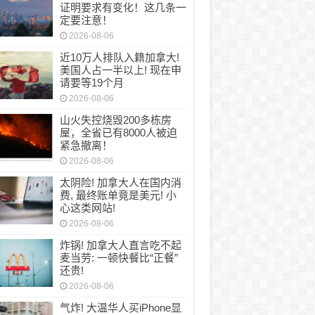
证明要求有变化！这几条一
定要注意！
2026-08-06
近10万人排队入籍加拿大!
美国人占一半以上! 现在申
请要等19个月
2026-08-06
山火失控烧毁200多栋房
屋，全省已有8000人被迫
紧急撤离！
2026-08-06
太阴险! 加拿大人在国内消
费, 最终账单竟是美元! 小
心这类网站!
2026-08-06
炸锅! 加拿大人直言吃不起
麦当劳: 一顿快餐比“正餐”
还贵!
2026-08-06
气炸! 大温华人买iPhone显