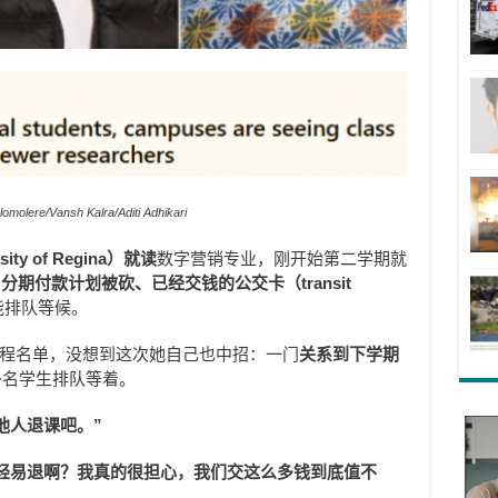
alomolere/Vansh Kalra/Aditi Adhikari
ty of Regina）就读
数字营销专业，刚开始第二学期就
、
分期付款计划被砍、
已经交钱的公交卡（transit
能排队等候。
挤出课程名单，没想到这次她自己也中招：一门
关系到下学期
多名学生排队等着。
他人退课吧。”
轻易退啊？我真的很担心，我们交这么多钱到底值不