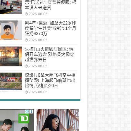
示”已送达”, 查监控傻眼: 根
本没人来送货
2026-08-05
判4年+遣返! 加拿大22岁印
度留学生赴美”收钱”: 1个月
狂捞$370万
2026-08-05
失控! 山火摧毁居民区; 情
侣开车逃命 烈焰炙烤像穿
越世界末日
2026-08-05
惊爆! 加拿大两飞机空中相
撞坠毁! 上海起飞航班也出
险情, 仅相距20米
2026-08-05