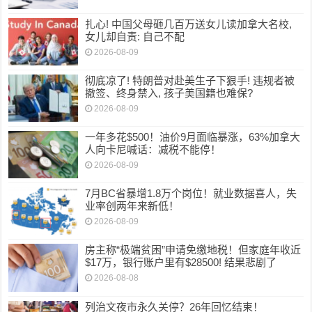
扎心! 中国父母砸几百万送女儿读加拿大名校,
女儿却自责: 自己不配
2026-08-09
彻底凉了! 特朗普对赴美生子下狠手! 违规者被
撤签、终身禁入, 孩子美国籍也难保?
2026-08-09
一年多花$500！油价9月面临暴涨，63%加拿大
人向卡尼喊话：减税不能停！
2026-08-09
7月BC省暴增1.8万个岗位！就业数据喜人，失
业率创两年来新低！
2026-08-09
房主称“极端贫困”申请免缴地税！但家庭年收近
$17万，银行账户里有$28500! 结果悲剧了
2026-08-08
列治文夜市永久关停？26年回忆结束！