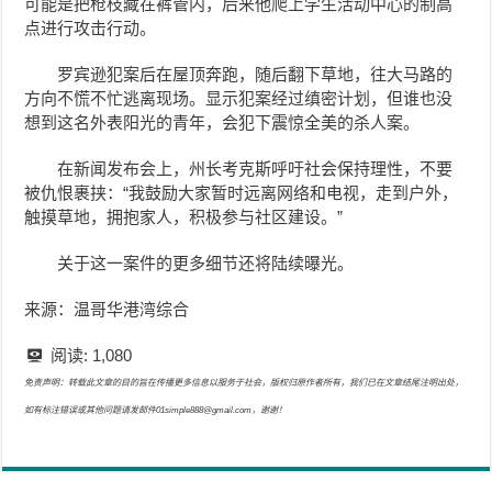
可能是把枪枝藏在裤管内，后来他爬上学生活动中心的制高
点进行攻击行动。
罗宾逊
犯案后在屋顶奔跑，随后翻下草地，往大马路的
方向不慌不忙逃离现场。显示犯案经过缜密计划，但谁也没
想到这名外表阳光的青年，会犯下震惊全美的杀人案。
在新闻发布会上，州长考克斯呼吁社会保持理性，不要
被仇恨裹挟：“我鼓励大家暂时远离网络和电视，走到户外，
触摸草地，拥抱家人，积极参与社区建设。”
关于这一案件的更多细节还将陆续曝光。
来源：温哥华港湾综合
阅读:
1,080
免责声明：转载此文章的目的旨在传播更多信息以服务于社会，版权归原作者所有，我们已在文章结尾注明出处，
如有标注错误或其他问题请发邮件01simple888@gmail.com，谢谢！