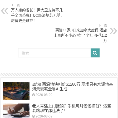
上一篇
万人嫌的省长！尹大卫支持率几
乎全国垫底！BC经济复苏无望、
房价更是难控！
下一篇
离谱! 1家3口来加拿大度假 酒店
上厕所不小心”拉”了个娃 多花1.2
万
离谱! 西温地块叫价$1280万 现场只有水泥地基
海景豪宅全靠AI生成!
2026-08-09
老人常遇上门推销？手机每月偷偷扣钱？这些
套路现在都违法了！
2026-08-09