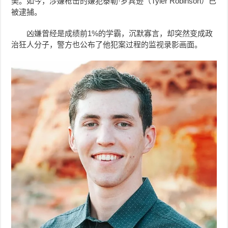
美。如今，涉嫌枪击的嫌犯泰勒·罗宾逊（Tyler Robinson）已
被逮捕。
凶嫌曾经是成绩前1%的学霸，沉默寡言，却突然变成政
治狂人分子，警方也公布了他犯案过程的监视录影画面。