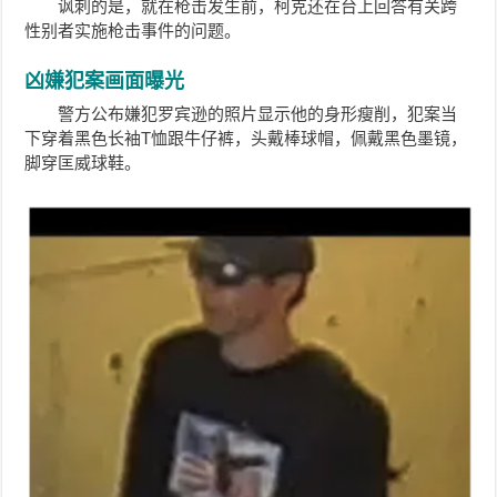
讽刺的是，就在枪击发生前，柯克还在台上回答有关跨
性别者实施枪击事件的问题。
凶嫌犯案画面曝光
警方公布嫌犯
罗宾逊
的照片显示他的身形瘦削，犯案当
下穿着黑色长袖T恤跟牛仔裤，头戴棒球帽，佩戴黑色墨镜，
脚穿匡威球鞋。