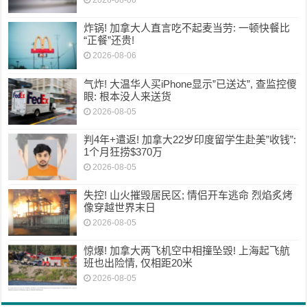
2026-08-06
炸锅! 加拿大人直言吃不起麦当劳: 一顿快餐比
“正餐”还贵!
2026-08-06
气炸! 大温华人买iPhone显示”已送达”, 查监控傻
眼: 根本没人来送货
2026-08-05
判4年+遣返! 加拿大22岁印度留学生赴美”收钱”:
1个月狂捞$370万
2026-08-05
失控! 山火摧毁居民区; 情侣开车逃命 烈焰炙烤
像穿越世界末日
2026-08-05
惊爆! 加拿大两飞机空中相撞坠毁! 上海起飞航
班也出险情, 仅相距20米
2026-08-05