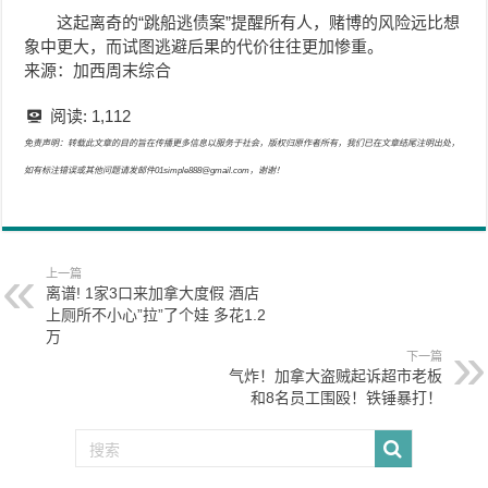
这起离奇的“跳船逃债案”提醒所有人，赌博的风险远比想
象中更大，而试图逃避后果的代价往往更加惨重。
来源：加西周末综合
阅读:
1,112
免责声明：转载此文章的目的旨在传播更多信息以服务于社会，版权归原作者所有，我们已在文章结尾注明出处，
如有标注错误或其他问题请发邮件01simple888@gmail.com，谢谢！
上一篇
离谱! 1家3口来加拿大度假 酒店
上厕所不小心”拉”了个娃 多花1.2
万
下一篇
气炸！加拿大盗贼起诉超市老板
和8名员工围殴！铁锤暴打！