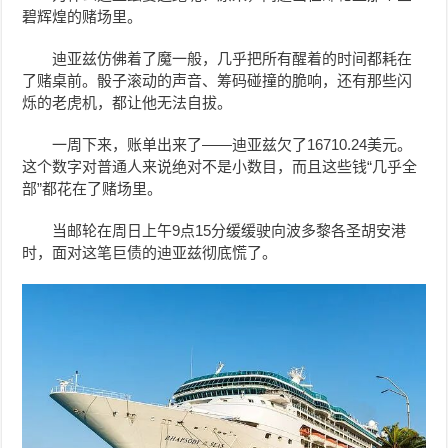
碧辉煌的赌场里。
迪亚兹仿佛着了魔一般，几乎把所有醒着的时间都耗在
了赌桌前。骰子滚动的声音、筹码碰撞的脆响，还有那些闪
烁的老虎机，都让他无法自拔。
一周下来，账单出来了——迪亚兹欠了16710.24美元。
这个数字对普通人来说绝对不是小数目，而且这些钱“几乎全
部”都花在了赌场里。
当邮轮在周日上午9点15分缓缓驶向波多黎各圣胡安港
时，面对这笔巨债的迪亚兹彻底慌了。