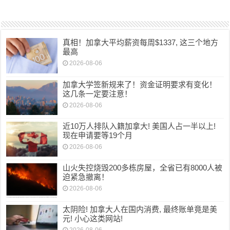
真相！加拿大平均薪资每周$1337, 这三个地方
最高
2026-08-06
加拿大学签新规来了！资金证明要求有变化！
这几条一定要注意！
2026-08-06
近10万人排队入籍加拿大! 美国人占一半以上!
现在申请要等19个月
2026-08-06
山火失控烧毁200多栋房屋，全省已有8000人被
迫紧急撤离！
2026-08-06
太阴险! 加拿大人在国内消费, 最终账单竟是美
元! 小心这类网站!