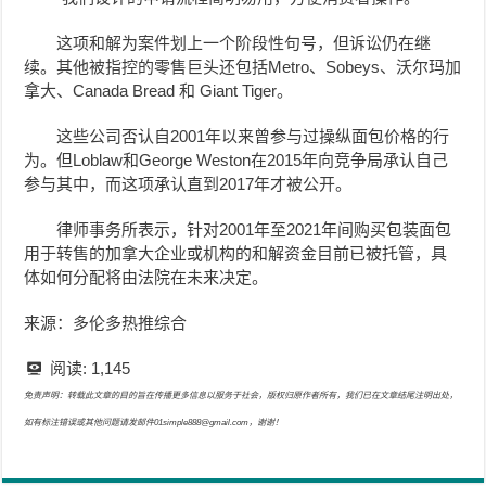
这项和解为案件划上一个阶段性句号，但诉讼仍在继
续。其他被指控的零售巨头还包括Metro、Sobeys、沃尔玛加
拿大、Canada Bread 和 Giant Tiger。
这些公司否认自2001年以来曾参与过操纵面包价格的行
为。但Loblaw和George Weston在2015年向竞争局承认自己
参与其中，而这项承认直到2017年才被公开。
律师事务所表示，针对2001年至2021年间购买包装面包
用于转售的加拿大企业或机构的和解资金目前已被托管，具
体如何分配将由法院在未来决定。
来源：多伦多热推综合
阅读:
1,145
免责声明：转载此文章的目的旨在传播更多信息以服务于社会，版权归原作者所有，我们已在文章结尾注明出处，
如有标注错误或其他问题请发邮件01simple888@gmail.com，谢谢！