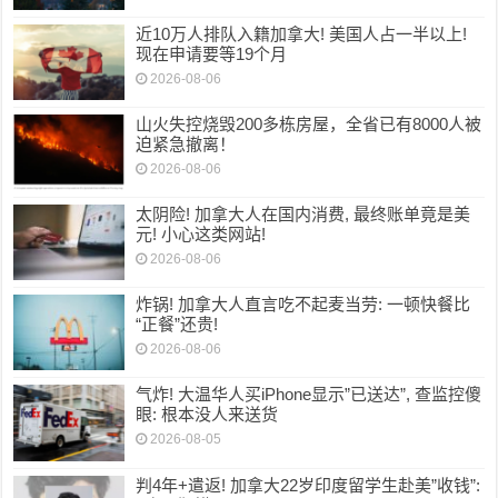
近10万人排队入籍加拿大! 美国人占一半以上!
现在申请要等19个月
2026-08-06
山火失控烧毁200多栋房屋，全省已有8000人被
迫紧急撤离！
2026-08-06
太阴险! 加拿大人在国内消费, 最终账单竟是美
元! 小心这类网站!
2026-08-06
炸锅! 加拿大人直言吃不起麦当劳: 一顿快餐比
“正餐”还贵!
2026-08-06
气炸! 大温华人买iPhone显示”已送达”, 查监控傻
眼: 根本没人来送货
2026-08-05
判4年+遣返! 加拿大22岁印度留学生赴美”收钱”: