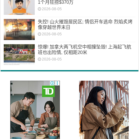
1个月狂捞$370万
2026-08-05
失控! 山火摧毁居民区; 情侣开车逃命 烈焰炙烤
像穿越世界末日
2026-08-05
惊爆! 加拿大两飞机空中相撞坠毁! 上海起飞航
班也出险情, 仅相距20米
2026-08-05