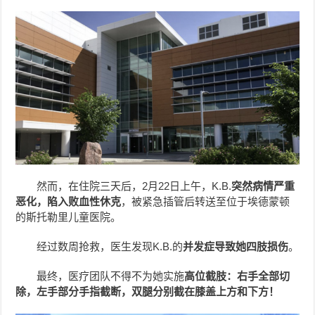
然而，在住院三天后，2月22日上午，K.B.
突然病情严重
恶化，陷入败血性休克
，被紧急插管后转送至位于埃德蒙顿
的斯托勒里儿童医院。
经过数周抢救，医生发现K.B.的
并发症导致她四肢损伤
。
最终，医疗团队不得不为她实施
高位截肢：右手全部切
除，左手部分手指截断，双腿分别截在膝盖上方和下方！