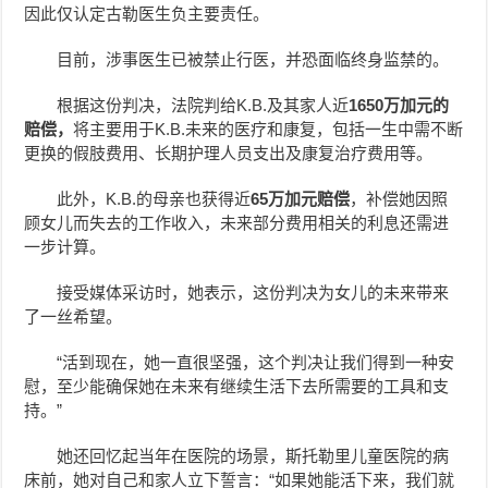
因此仅认定古勒医生负主要责任。
目前，涉事医生已被禁止行医，并恐面临终身监禁的。
根据这份判决，法院判给K.B.及其家人近
1650万加元的
赔偿，
将主要用于K.B.未来的医疗和康复，包括一生中需不断
更换的假肢费用、长期护理人员支出及康复治疗费用等。
此外，K.B.的母亲也获得近
65万加元赔偿
，补偿她因照
顾女儿而失去的工作收入，未来部分费用相关的利息还需进
一步计算。
接受媒体采访时，她表示，这份判决为女儿的未来带来
了一丝希望。
“活到现在，她一直很坚强，这个判决让我们得到一种安
慰，至少能确保她在未来有继续生活下去所需要的工具和支
持。”
她还回忆起当年在医院的场景，斯托勒里儿童医院的病
床前，她对自己和家人立下誓言：“如果她能活下来，我们就