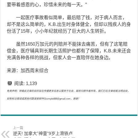
要带着感恩的心，珍惜未来的每一天。”
一起医疗事故看似简单，最后赔了钱，对于病人而言，
却不是这么简单的，K.B.出生时身体健全，但却以残疾人的身
份活了15年，小小年纪就经历了巨大的人生转折。
虽然1650万加元的判赔并不能抹去痛苦，但有了这笔赔
偿金，医疗辅具到长期生活照护也都有了保障，K.B.未来还会
充满各种各样的挑战，但家人会一直陪伴在她身边。
来源：加西周末综合
阅读:
1,139
免责声明：转载此文章的目的旨在传播更多信息以服务于社会，版权归原作者所有，我们已在文章结尾注明出处，
如有标注错误或其他问题请发邮件01simple888@gmail.com，谢谢！
上一篇
逆天! 加拿大”神童”9岁上滑铁卢