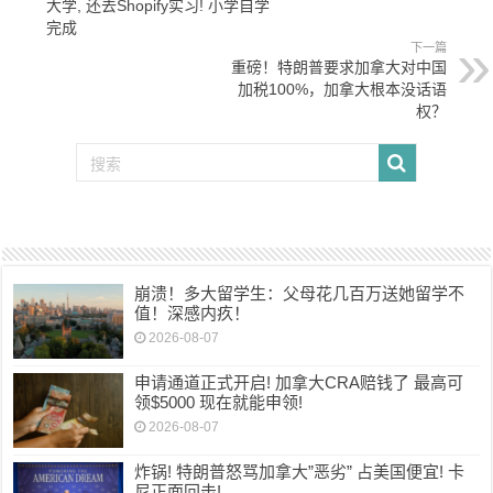
大学, 还去Shopify实习! 小学自学
完成
下一篇
重磅！特朗普要求加拿大对中国
加税100%，加拿大根本没话语
权？
崩溃！多大留学生：父母花几百万送她留学不
值！深感内疚！
2026-08-07
申请通道正式开启! 加拿大CRA赔钱了 最高可
领$5000 现在就能申领!
2026-08-07
炸锅! 特朗普怒骂加拿大”恶劣” 占美国便宜! 卡
尼正面回击!