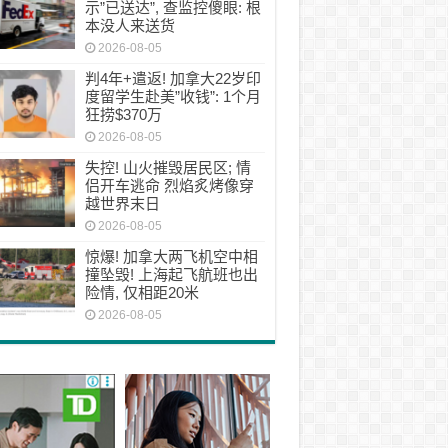
示”已送达”, 查监控傻眼: 根
本没人来送货
2026-08-05
判4年+遣返! 加拿大22岁印
度留学生赴美”收钱”: 1个月
狂捞$370万
2026-08-05
失控! 山火摧毁居民区; 情
侣开车逃命 烈焰炙烤像穿
越世界末日
2026-08-05
惊爆! 加拿大两飞机空中相
撞坠毁! 上海起飞航班也出
险情, 仅相距20米
2026-08-05