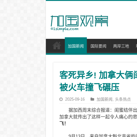
加国新闻
国际要闻
两岸三地
客死异乡! 加拿大俩
被火车撞飞碾压
2025-09-16
加国新闻
,
头条热点
据加西周末综合报道：闺蜜结伴
加拿大就传出了这样一起令人痛心的
飞！
9月13日，来自加拿大魁北克省的两名