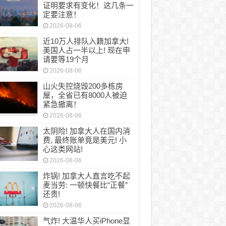
证明要求有变化！这几条一
定要注意！
2026-08-06
近10万人排队入籍加拿大!
美国人占一半以上! 现在申
请要等19个月
2026-08-06
山火失控烧毁200多栋房
屋，全省已有8000人被迫
紧急撤离！
2026-08-06
太阴险! 加拿大人在国内消
费, 最终账单竟是美元! 小
心这类网站!
2026-08-06
炸锅! 加拿大人直言吃不起
麦当劳: 一顿快餐比“正餐”
还贵!
2026-08-06
气炸! 大温华人买iPhone显