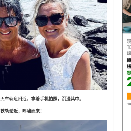
在火车轨道附近，
拿着手机拍照，沉浸其中
。
沿铁轨驶近，呼啸而来！