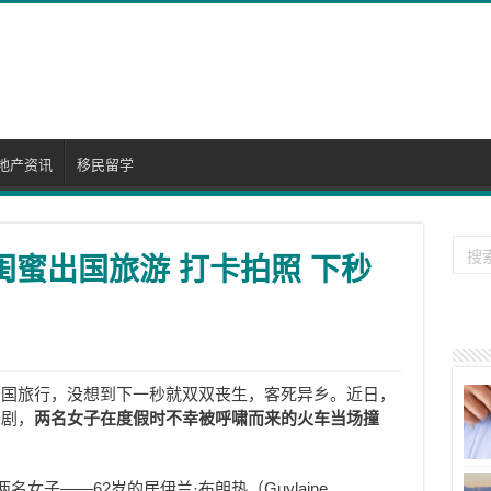
地产资讯
移民留学
闺蜜出国旅游 打卡拍照 下秒
出国旅行，没想到下一秒就双双丧生，客死异乡。近日，
悲剧，
两名女子在度假时不幸被呼啸而来的火车当场撞
女子——62岁的居伊兰·布朗热（Guylaine