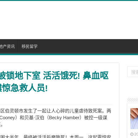
地产资讯
移民留学
孩被锁地下室 活活饿死! 鼻血呕
震惊急救人员!
地区伯灵顿市发生了一起让人心碎的儿童虐待致死案。两
Cooney）和贝基·汉伯（Becky Hamber）被控一级谋
孩。
2
被困大半年，最终被活活折磨致死！本周一，这起震惊安