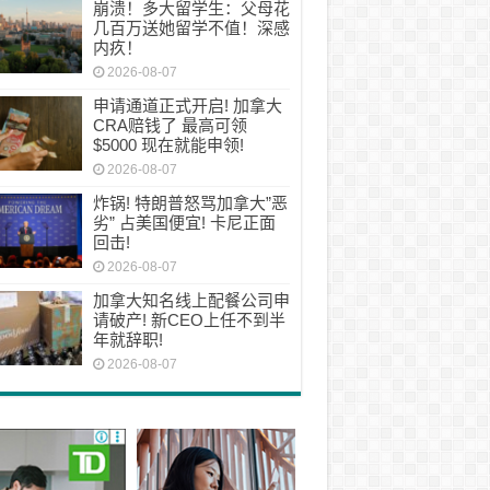
崩溃！多大留学生：父母花
几百万送她留学不值！深感
内疚！
2026-08-07
申请通道正式开启! 加拿大
CRA赔钱了 最高可领
$5000 现在就能申领!
2026-08-07
炸锅! 特朗普怒骂加拿大”恶
劣” 占美国便宜! 卡尼正面
回击!
2026-08-07
加拿大知名线上配餐公司申
请破产! 新CEO上任不到半
年就辞职!
2026-08-07