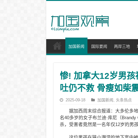
加国新闻
国际要闻
两岸三地
惨! 加拿大12岁男
吐仍不救 骨瘦如柴
2025-09-18
加国新闻
,
头条热点
据加西周末综合报道：大多伦多
名40多岁的女子布兰迪·库尼（Brandy 
杀，受害者竟然是一名年仅12岁的男
这位男孩在狭小潮湿的地下室中