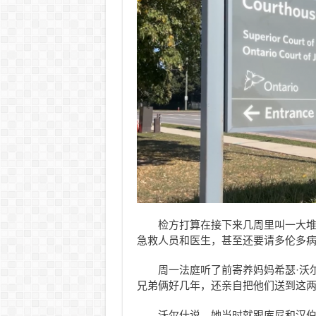
检方打算在接下来几周里叫一大
急救人员和医生，甚至还要请多伦多
周一法庭听了前寄养妈妈希瑟·沃尔什（
兄弟俩好几年，还亲自把他们送到这
沃尔什说，她当时就跟库尼和汉