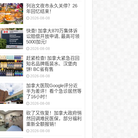
列治文夜市永久关停？26
年回忆结束！
2026-08-08
快查! 加拿大870万集体诉
讼赔偿开放申请, 最高可领
5000加元!
2026-08-08
赶紧检查! 加拿大紧急召回
知名品牌瓶装水、汉堡肉
饼! BC省有售
2026-08-08
加拿大医院Google评分近
半为差评！看个急诊居然等
了16小时！
2026-08-08
砍了又恢复！加拿大政府悄
然回调难民医保，部分福利
重新全额报销！
2026-08-08