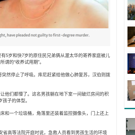
时只有5岁和快7岁的原住民兄弟俩从渥太华的寄养家庭被儿
所谓的“收养试用期”。
岁的哥哥突然停止了呼吸。库尼赶紧给他做心肺复苏，汉伯则拨
象让他们都懵了。这名男孩躺在地下室一间破烂房间的积
岁孩子的体型。
丝床和一个垃圾桶，角落里还装着监控摄像头，门上还上
ew）在安省高等法院开庭时说，急救人员看到男孩生活的环境