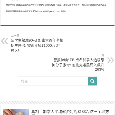
免责声明：转载此文章的目的旨在传播更多信息以服务于社会，版权归原作者所有，我们已在文章结尾注明出处，
如有标注错误或其他问题请发邮件01simple888@gmail.com，谢谢！
上一篇
留学生骤减90%! 加拿大百年老校
招生停滞: 被迫卖掉$1000万DT
校区!
下一篇
警报拉响! FBI点名加拿大边境恐
怖分子激增! 魁北克难民涌入飙升
263%
真相！加拿大平均薪资每周$1337, 这三个地方