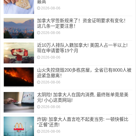
最高
2026-08-06
加拿大学签新规来了！资金证明要求有变化！
这几条一定要注意！
2026-08-06
近10万人排队入籍加拿大! 美国人占一半以上!
现在申请要等19个月
2026-08-06
山火失控烧毁200多栋房屋，全省已有8000人被
迫紧急撤离！
2026-08-06
太阴险! 加拿大人在国内消费, 最终账单竟是美
元! 小心这类网站!
2026-08-06
炸锅! 加拿大人直言吃不起麦当劳: 一顿快餐比
“正餐”还贵!
2026-08-06