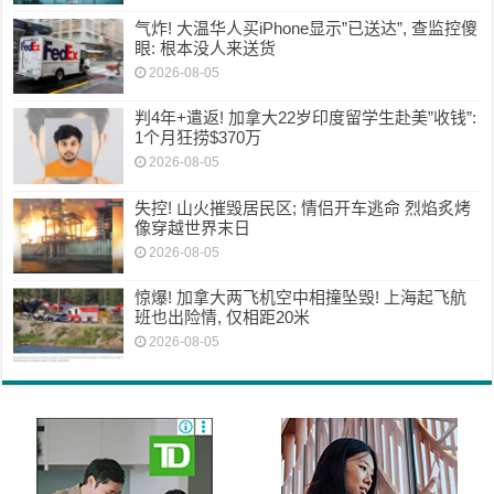
气炸! 大温华人买iPhone显示”已送达”, 查监控傻
眼: 根本没人来送货
2026-08-05
判4年+遣返! 加拿大22岁印度留学生赴美”收钱”:
1个月狂捞$370万
2026-08-05
失控! 山火摧毁居民区; 情侣开车逃命 烈焰炙烤
像穿越世界末日
2026-08-05
惊爆! 加拿大两飞机空中相撞坠毁! 上海起飞航
班也出险情, 仅相距20米
2026-08-05