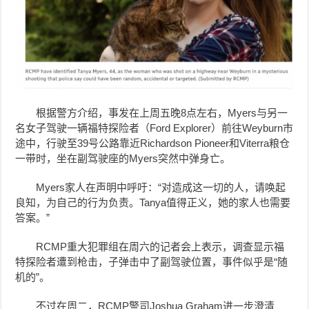
根据警方介绍，事发在上周五晚8点左右，Myers与另一
名女子驾驶一辆福特探险者（Ford Explorer）前往Weyburn市
途中，行驶至39号公路靠近Richardson Pioneer和Viterra粮仓
一带时，坐在副驾驶座的Myers突然中弹身亡。
Myers家人在声明中呼吁：“对造成这一切的人，请唤起
良知，为自己的行为负责。Tanya值得正义，她的家人也需要
答案。”
RCMP重大犯罪组在周六的记者会上表示，调查显示福
特探险者遭到枪击，子弹击中了副驾驶位置，事件似乎是“随
机的”。
不过在周二，RCMP警司Joshua Graham进一步澄清