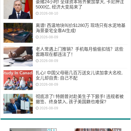
豪赌24小时! 全球资本将齐聚加拿大, 卡尼押注
5000亿, 经济大变局来了
2026-08-10
离谱! 西温地块叫价$1280万 现场只有水泥地基
海景豪宅全靠AI生成!
2026-08-09
老人常遇上门推销？手机每月偷偷扣钱？这些
套路现在都违法了！
2026-08-09
扎心! 中国父母砸几百万送女儿读加拿大名校,
女儿却自责: 自己不配
2026-08-09
彻底凉了! 特朗普对赴美生子下狠手! 违规者被
撤签、终身禁入, 孩子美国籍也难保?
2026-08-09