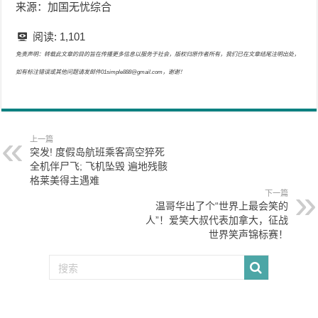
来源：加国无忧综合
阅读:
1,101
免责声明：转载此文章的目的旨在传播更多信息以服务于社会，版权归原作者所有，我们已在文章结尾注明出处，
如有标注错误或其他问题请发邮件01simple888@gmail.com，谢谢！
上一篇
突发! 度假岛航班乘客高空猝死
全机伴尸飞; 飞机坠毁 遍地残骸
格莱美得主遇难
下一篇
温哥华出了个“世界上最会笑的
人”！爱笑大叔代表加拿大，征战
世界笑声锦标赛！