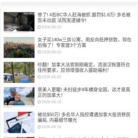
惨了! 4名BC华人赶海被抓 狠罚$1.8万! 多名被
告未出庭 法院发逮捕令!
2026-08-10
女子买140w三房公寓，用反向抵押贷款，现在
后悔了！专家提3个方案
2026-08-10
吵翻！加拿大法官刚刚裁定，流浪汉帐篷符合
住所要求，应领增强收入援助福利！
2026-08-10
景美人更暖! 夫妇徒步8年横穿全国，这才是真
正的加拿大！
2026-08-10
被坑$50万! 多名华人指控遭遇加拿大投资移民
骗局, 内幕细节曝光
2026-08-10