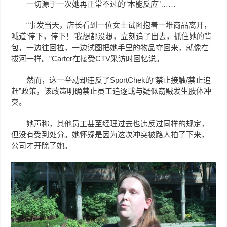
一切源于一次她再正常不过的“本能反应”……
“事发当天，店长看到一位女士试图抱着一堆商品离开，
喊道‘停下，停下
！
’我想都没想，立刻追了出去，
抓住她的背
包，一边往回拉，一边试图把她手里的物品夺回来，就像在
拔河一样。”
Carter在接受CTV采访时回忆说。
然而，这一举动却违反了SportChek的“禁止接触/禁止追
赶”政策，
该政策明确禁止员工追逐或与疑似窃贼发生肢体冲
突。
她声称，其他员工甚至经理过去也违反过同样的规定，
但没有受到处分。
她怀疑是因为这次冲突被路人拍了下来，
公司才开除了她。