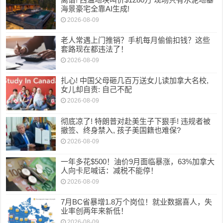
海景豪宅全靠AI生成!
2026-08-09
老人常遇上门推销？手机每月偷偷扣钱？这些
套路现在都违法了！
2026-08-09
扎心! 中国父母砸几百万送女儿读加拿大名校,
女儿却自责: 自己不配
2026-08-09
彻底凉了! 特朗普对赴美生子下狠手! 违规者被
撤签、终身禁入, 孩子美国籍也难保?
2026-08-09
一年多花$500！油价9月面临暴涨，63%加拿大
人向卡尼喊话：减税不能停！
2026-08-09
7月BC省暴增1.8万个岗位！就业数据喜人，失
业率创两年来新低！
2026-08-09