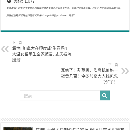
阅读:
1,077
免责声明：转载此文章的目的旨在传播更多信息以服务于社会，版权归原作者所有，我们已在文章结尾注明出处，
如有标注错误或其他问题请发邮件01simple888@gmail.com，谢谢！
上一篇
震惊! 加拿大在印度成”生意场”!
大温女留学生全家被告, 丈夫被坑
崩溃!
下一篇
涨疯了！割草机、吹雪机价格一
夜贵几百！今冬加拿大人钱包先
“冷”了！
离谱! 西温地块叫价$1280万 现场只有水泥地基