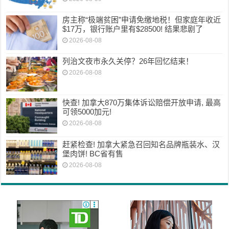
房主称“极端贫困”申请免缴地税！但家庭年收近
$17万，银行账户里有$28500! 结果悲剧了
2026-08-08
列治文夜市永久关停？26年回忆结束！
2026-08-08
快查! 加拿大870万集体诉讼赔偿开放申请, 最高
可领5000加元!
2026-08-08
赶紧检查! 加拿大紧急召回知名品牌瓶装水、汉
堡肉饼! BC省有售
2026-08-08