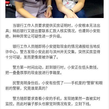
当银行工作人员要求提供买房证明时，
小安根本
无法出
具；稍后银行又提出要联系汇款人核实情况，也遭到小安拒
绝，种种异常让可疑性进一步升级。
银行工作人员随即将小安提取现金的情况通报给当地反
诈中心，警方发现小安此前与滨州并无交集，突然买房显得
十分可疑，发而更像是被诈骗了。
警方第一时间出动，赶到银行时，小安正在低头数钱，
把一叠叠厚厚的现金放进行李箱里。
民警亮明身份后，小安有些慌了——手机里的“警察”和眼
前的警察，究竟谁是真的？
警方随即要求查看小安的手机，发现她果然一直被实时
监控。而此时骗子那头也察觉到情况有变，立刻下线。