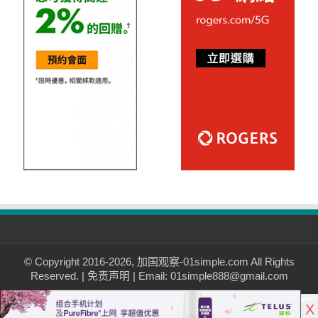
© Copyright 2016-2026, 加国观察-01simple.com All Rights
Reserved. |
免责声明
| Email: 01simple888@gmail.com
X