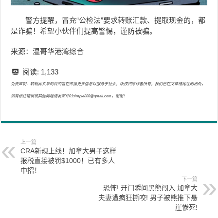
警方提醒，
冒充“公检法”要求转账
汇款、提取现金的，都
是诈骗！希望小伙伴们提高警惕，谨防被骗。
来源：温哥华港湾综合
阅读:
1,133
免责声明：转载此文章的目的旨在传播更多信息以服务于社会，版权归原作者所有，我们已在文章结尾注明出处，
如有标注错误或其他问题请发邮件01simple888@gmail.com，谢谢！
上一篇
CRA新规上线！加拿大男子这样
报税直接被罚$1000！已有多人
中招！
下一篇
恐怖! 开门瞬间黑熊闯入 加拿大
夫妻遭疯狂撕咬! 男子被熊推下悬
崖惨死!