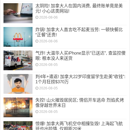
太阴险! 加拿大人在国内消费, 最终账单竟是美
元! 小心这类网站!
2026-08-06
炸锅! 加拿大人直言吃不起麦当劳: 一顿快餐比
“正餐”还贵!
2026-08-06
气炸! 大温华人买iPhone显示”已送达”, 查监控傻
眼: 根本没人来送货
2026-08-05
判4年+遣返! 加拿大22岁印度留学生赴美”收钱”:
1个月狂捞$370万
2026-08-05
失控! 山火摧毁居民区; 情侣开车逃命 烈焰炙烤
像穿越世界末日
2026-08-05
惊爆! 加拿大两飞机空中相撞坠毁! 上海起飞航
班也出险情, 仅相距20米