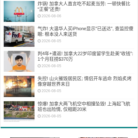
炸锅! 加拿大人直言吃不起麦当劳: 一顿快餐比
“正餐”还贵!
2026-08-06
气炸! 大温华人买iPhone显示”已送达”, 查监控傻
眼: 根本没人来送货
2026-08-05
判4年+遣返! 加拿大22岁印度留学生赴美”收钱”:
1个月狂捞$370万
2026-08-05
失控! 山火摧毁居民区; 情侣开车逃命 烈焰炙烤
像穿越世界末日
2026-08-05
惊爆! 加拿大两飞机空中相撞坠毁! 上海起飞航
班也出险情, 仅相距20米
2026-08-05