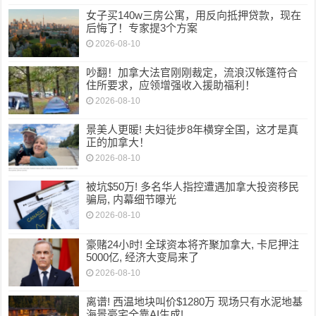
女子买140w三房公寓，用反向抵押贷款，现在
后悔了！专家提3个方案
2026-08-10
吵翻！加拿大法官刚刚裁定，流浪汉帐篷符合
住所要求，应领增强收入援助福利！
2026-08-10
景美人更暖! 夫妇徒步8年横穿全国，这才是真
正的加拿大！
2026-08-10
被坑$50万! 多名华人指控遭遇加拿大投资移民
骗局, 内幕细节曝光
2026-08-10
豪赌24小时! 全球资本将齐聚加拿大, 卡尼押注
5000亿, 经济大变局来了
2026-08-10
离谱! 西温地块叫价$1280万 现场只有水泥地基
海景豪宅全靠AI生成!