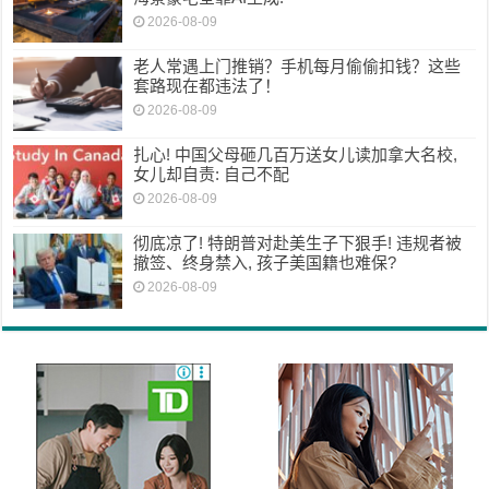
2026-08-09
老人常遇上门推销？手机每月偷偷扣钱？这些
套路现在都违法了！
2026-08-09
扎心! 中国父母砸几百万送女儿读加拿大名校,
女儿却自责: 自己不配
2026-08-09
彻底凉了! 特朗普对赴美生子下狠手! 违规者被
撤签、终身禁入, 孩子美国籍也难保?
2026-08-09