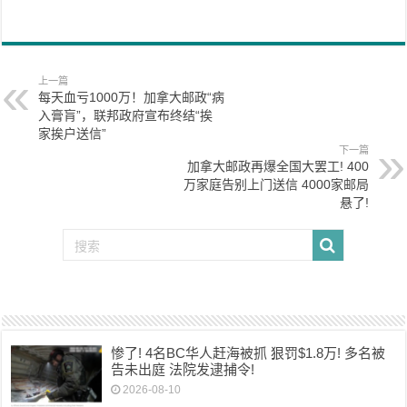
上一篇
每天血亏1000万！加拿大邮政“病
入膏肓”，联邦政府宣布终结“挨
家挨户送信”
下一篇
加拿大邮政再爆全国大罢工! 400
万家庭告别上门送信 4000家邮局
悬了!
惨了! 4名BC华人赶海被抓 狠罚$1.8万! 多名被
告未出庭 法院发逮捕令!
2026-08-10