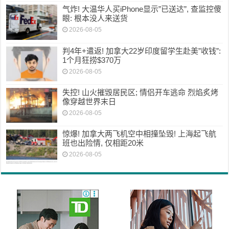
气炸! 大温华人买iPhone显示”已送达”, 查监控傻
眼: 根本没人来送货
2026-08-05
判4年+遣返! 加拿大22岁印度留学生赴美”收钱”:
1个月狂捞$370万
2026-08-05
失控! 山火摧毁居民区; 情侣开车逃命 烈焰炙烤
像穿越世界末日
2026-08-05
惊爆! 加拿大两飞机空中相撞坠毁! 上海起飞航
班也出险情, 仅相距20米
2026-08-05