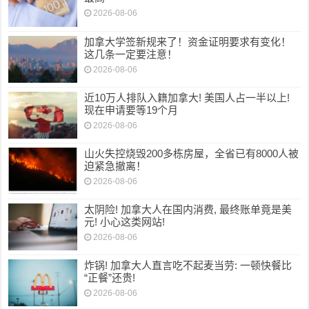
2026-08-06
加拿大学签新规来了！资金证明要求有变化！
这几条一定要注意！
2026-08-06
近10万人排队入籍加拿大! 美国人占一半以上!
现在申请要等19个月
2026-08-06
山火失控烧毁200多栋房屋，全省已有8000人被
迫紧急撤离！
2026-08-06
太阴险! 加拿大人在国内消费, 最终账单竟是美
元! 小心这类网站!
2026-08-06
炸锅! 加拿大人直言吃不起麦当劳: 一顿快餐比
“正餐”还贵!
2026-08-06