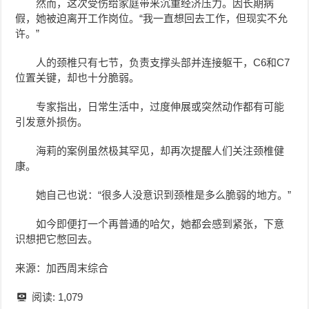
然而，这次受伤给家庭带来沉重经济压力。因长期病
假，她被迫离开工作岗位。“我一直想回去工作，但现实不允
许。”
人的颈椎只有七节，负责支撑头部并连接躯干，C6和C7
位置关键，却也十分脆弱。
专家指出，日常生活中，过度伸展或突然动作都有可能
引发意外损伤。
海莉的案例虽然极其罕见，却再次提醒人们关注颈椎健
康。
她自己也说：“很多人没意识到颈椎是多么脆弱的地方。”
如今即便打一个再普通的哈欠，她都会感到紧张，下意
识想把它憋回去。
来源：加西周末综合
阅读:
1,079