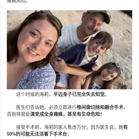
瘫痪风险。
这个时候的海莉，
半边身子已完全失去知觉
。
医生们告诉她，必须立即进行
椎间盘切除和融合手术
，
否则将就会
演变成全身瘫痪，甚至有生命危险！
接受手术前，海莉的家人焦虑万分，因为医生说，她
有
50%的可能无法活着下手术台
；