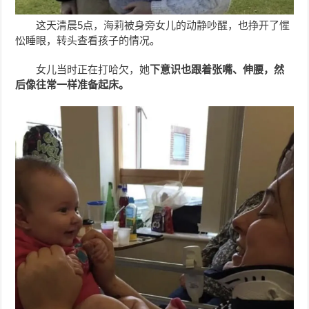
这天清晨5点，海莉被身旁女儿的动静吵醒，也挣开了惺
忪睡眼，转头查看孩子的情况。
女儿当时正在打哈欠，她
下意识也跟着张嘴、伸腰，然
后像往常一样准备起床。