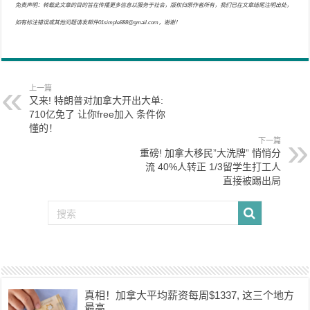
免责声明：转载此文章的目的旨在传播更多信息以服务于社会，版权归原作者所有，我们已在文章结尾注明出处，
如有标注错误或其他问题请发邮件01simple888@gmail.com，谢谢！
上一篇
又来! 特朗普对加拿大开出大单:
710亿免了 让你free加入 条件你
懂的！
下一篇
重磅! 加拿大移民”大洗牌” 悄悄分
流 40%人转正 1/3留学生打工人
直接被踢出局
真相！加拿大平均薪资每周$1337, 这三个地方
最高