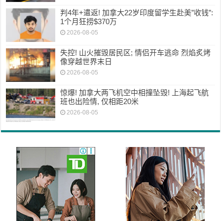
判4年+遣返! 加拿大22岁印度留学生赴美”收钱”:
1个月狂捞$370万
2026-08-05
失控! 山火摧毁居民区; 情侣开车逃命 烈焰炙烤
像穿越世界末日
2026-08-05
惊爆! 加拿大两飞机空中相撞坠毁! 上海起飞航
班也出险情, 仅相距20米
2026-08-05