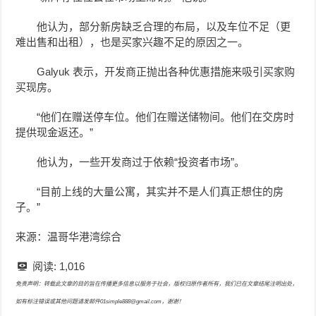
他认为，部分新房缺乏合理的布局，以及车位不足（更
难出售和出租），也是买家兴趣不足的原因之一。
Galyuk 表示，开发商正抛出各种优惠措施来吸引买家购
买现房。
“他们在赠送停车位。他们在赠送储物间。他们在交房时
提供现金返还。”
他认为，一些开发商过于依赖“投资者市场”。
“目前上线的大量公寓，其实并不是人们真正想住的房
子。”
来源：温哥华港湾综合
阅读:
1,016
免责声明：转载此文章的目的旨在传播更多信息以服务于社会，版权归原作者所有，我们已在文章结尾注明出处，
如有标注错误或其他问题请发邮件01simple888@gmail.com，谢谢！