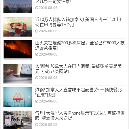
这几条一定要注意！
2026-08-06
近10万人排队入籍加拿大! 美国人占一半以上!
现在申请要等19个月
2026-08-06
山火失控烧毁200多栋房屋，全省已有8000人被
迫紧急撤离！
2026-08-06
太阴险! 加拿大人在国内消费, 最终账单竟是美
元! 小心这类网站!
2026-08-06
炸锅! 加拿大人直言吃不起麦当劳: 一顿快餐比
“正餐”还贵!
2026-08-06
气炸! 大温华人买iPhone显示”已送达”, 查监控傻
眼: 根本没人来送货
2026-08-05