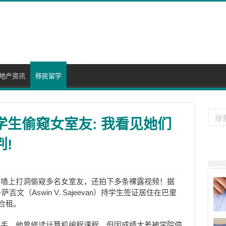
地产资讯
移民留学
学生偷窥女室友: 我看见她们
判!
在墙上打洞偷窥多名女室友，还拍下多条裸露视频！据
文（Aswin V. Sajeevan）持学生签证居住在巴里
人合租。
助手。他曾修读计算机编程课程，但因成绩太差被学院停