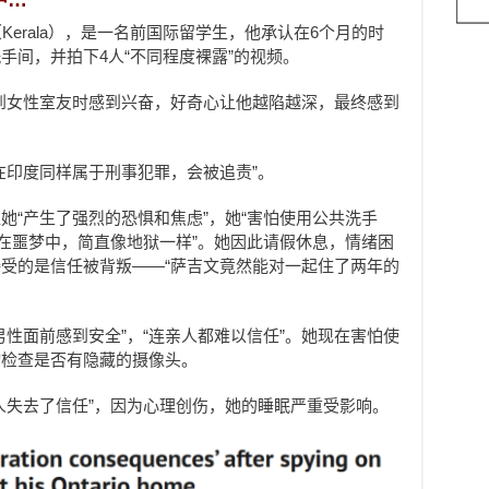
rala），
是一名前国际留学生，
他承认在6个月的时
手间，并拍下4人“不同程度裸露”的视频。
到女性室友时感到兴奋，好奇心让他越陷越深，最终感到
在印度同样属于刑事犯罪，会被追责”。
她“产生了强烈的恐惧和焦虑”，她“害怕使用公共洗手
活在噩梦中，简直像地狱一样”。她因此请假休息，情绪困
受的是信任被背叛——“萨吉文竟然能对一起住了两年的
男性面前感到安全”，“连亲人都难以信任”。她现在害怕使
动检查是否有隐藏的摄像头。
人失去了信任”，因为心理创伤，她的睡眠严重受影响。