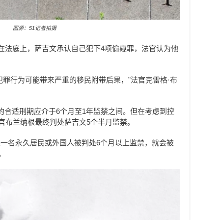
图源：51记者拍摄
返在法庭上，
萨吉文
承认自己犯下4项偷窥罪，法官认为他
犯罪行为可能带来严重的移民附带后果，”法官克雷格·布
的合适刑期应介于6个月至1年监禁之间。但在考虑到控
法官布兰纳根最终判处萨吉文5个半月监禁。
一名永久居民或外国人被判处6个月以上监禁，就会被
。