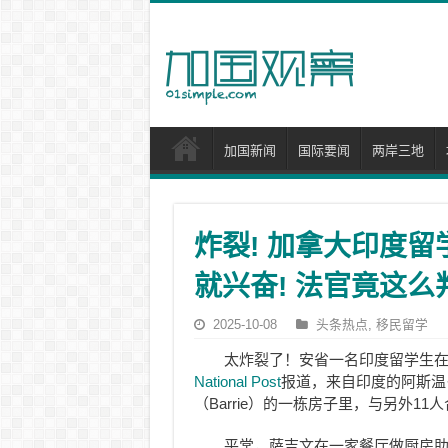
加国新闻
国际要闻
两岸三地
炸裂! 加拿大印度留
就兴奋! 法官竟这么
2025-10-08
头条热点
,
移民留学
太炸裂了！安省一名印度留学生
National Post
报道，来自印度的阿斯温·萨吉
（Barrie）的一栋房子里，与另外11
平常，萨吉文在一家餐厅做厨房