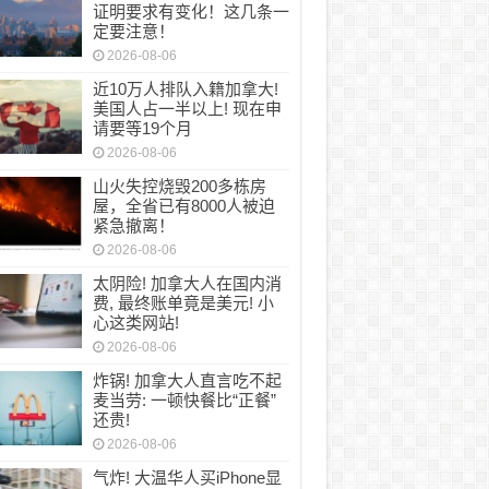
证明要求有变化！这几条一
定要注意！
2026-08-06
近10万人排队入籍加拿大!
美国人占一半以上! 现在申
请要等19个月
2026-08-06
山火失控烧毁200多栋房
屋，全省已有8000人被迫
紧急撤离！
2026-08-06
太阴险! 加拿大人在国内消
费, 最终账单竟是美元! 小
心这类网站!
2026-08-06
炸锅! 加拿大人直言吃不起
麦当劳: 一顿快餐比“正餐”
还贵!
2026-08-06
气炸! 大温华人买iPhone显