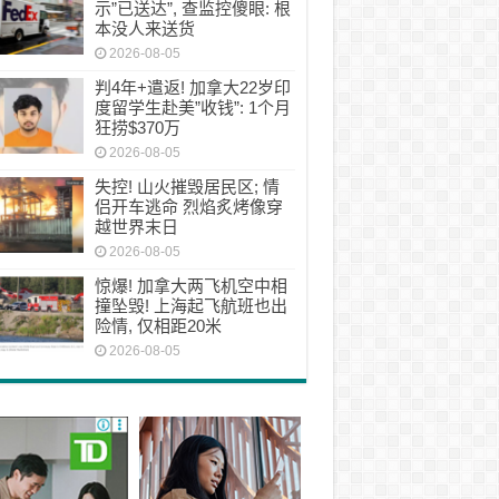
示”已送达”, 查监控傻眼: 根
本没人来送货
2026-08-05
判4年+遣返! 加拿大22岁印
度留学生赴美”收钱”: 1个月
狂捞$370万
2026-08-05
失控! 山火摧毁居民区; 情
侣开车逃命 烈焰炙烤像穿
越世界末日
2026-08-05
惊爆! 加拿大两飞机空中相
撞坠毁! 上海起飞航班也出
险情, 仅相距20米
2026-08-05