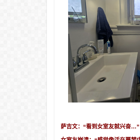
萨吉文：“看到女室友就兴奋…”
女室友崩溃：“感觉像活在噩梦中