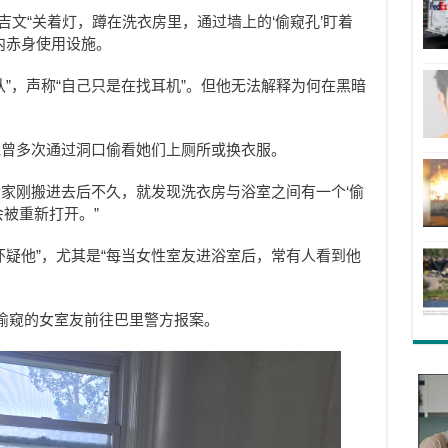
萨吉文“关着灯，蹲在洗衣房里，通过墙上的‘偷窥孔’盯着
内赤身使用设施。
认”，声称“自己只是在找耳机”。但他无法解释为何在黑暗
他曾多次通过洞口偷看她们上厕所或换衣服。
，大家刚搬进去后不久，就发现洗衣房与浴室之间有一个‘偷
会被重新打开。
”
怀疑他”，尤其是“每当女性室友进浴室后，常有人看到他
偷窥的女室友前往巴里警方报案。