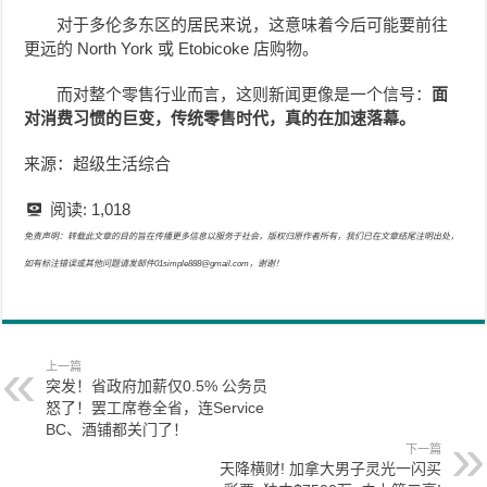
对于多伦多东区的居民来说，这意味着今后可能要前往
更远的 North York 或 Etobicoke 店购物。
而对整个零售行业而言，这则新闻更像是一个信号：
面
对消费习惯的巨变，传统零售时代，真的在加速落幕。
来源：超级生活综合
阅读:
1,018
免责声明：转载此文章的目的旨在传播更多信息以服务于社会，版权归原作者所有，我们已在文章结尾注明出处，
如有标注错误或其他问题请发邮件01simple888@gmail.com，谢谢！
上一篇
突发！省政府加薪仅0.5% 公务员
怒了！罢工席卷全省，连Service
BC、酒铺都关门了！
下一篇
天降横财! 加拿大男子灵光一闪买