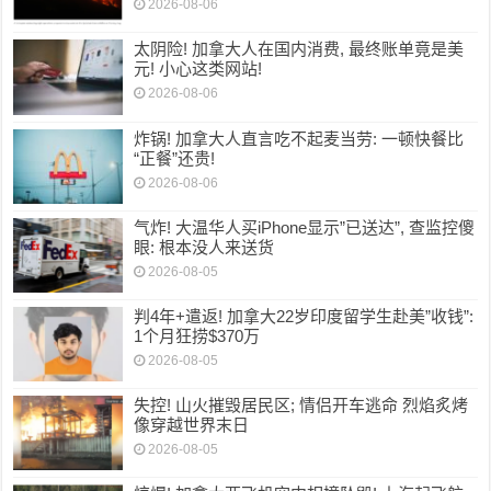
2026-08-06
太阴险! 加拿大人在国内消费, 最终账单竟是美
元! 小心这类网站!
2026-08-06
炸锅! 加拿大人直言吃不起麦当劳: 一顿快餐比
“正餐”还贵!
2026-08-06
气炸! 大温华人买iPhone显示”已送达”, 查监控傻
眼: 根本没人来送货
2026-08-05
判4年+遣返! 加拿大22岁印度留学生赴美”收钱”:
1个月狂捞$370万
2026-08-05
失控! 山火摧毁居民区; 情侣开车逃命 烈焰炙烤
像穿越世界末日
2026-08-05