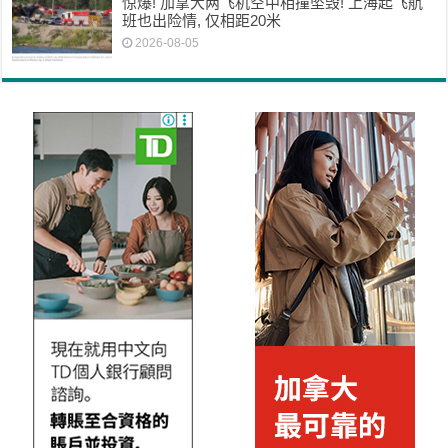
惊爆! 加拿大两飞机空中相撞坠毁! 上海起飞航
班也出险情, 仅相距20米
2026-08-05