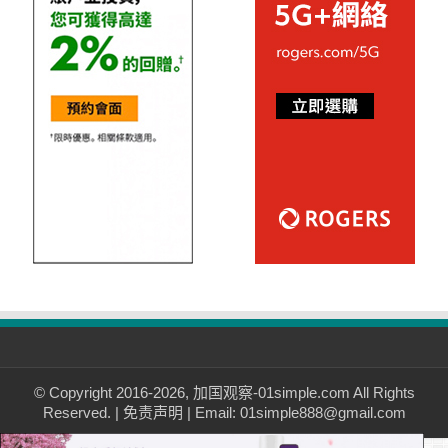
© Copyright 2016-2026, 加国观察-01simple.com All Rights
Reserved. |
免责声明
| Email: 01simple888@gmail.com