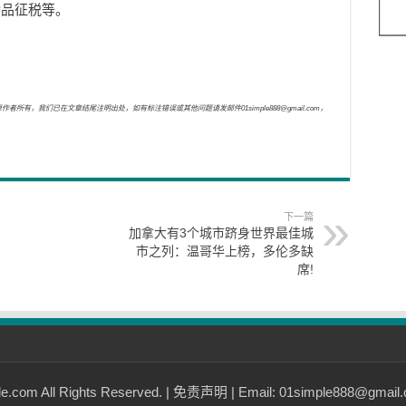
食品征税等。
，我们已在文章结尾注明出处，如有标注错误或其他问题请发邮件01simple888@gmail.com，
下一篇
加拿大有3个城市跻身世界最佳城
市之列：温哥华上榜，多伦多缺
席!
com All Rights Reserved. |
免责声明
| Email: 01simple888@gmail