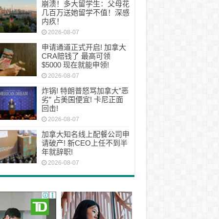
崩溃！多大留学生：父母花
几百万送她留学不值！深感
内疚！
2026-08-07
申请通道正式开启! 加拿大
CRA赔钱了 最高可领
$5000 现在就能申领!
2026-08-07
炸锅! 特朗普怒骂加拿大”恶
劣” 占美国便宜! 卡尼正面
回击!
2026-08-07
加拿大知名线上配餐公司申
请破产! 新CEO上任不到半
年就辞职!
2026-08-07