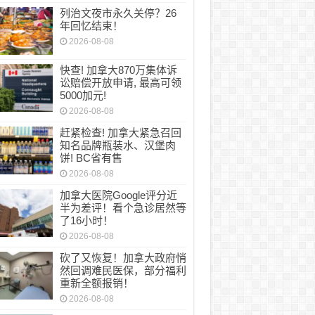
列治文夜市永久关停？26
年回忆结束！
2026-08-08
快查! 加拿大870万集体诉
讼赔偿开放申请, 最高可领
5000加元!
2026-08-08
赶紧检查! 加拿大紧急召回
知名品牌瓶装水、汉堡肉
饼! BC省有售
2026-08-08
加拿大医院Google评分近
半为差评！看个急诊居然等
了16小时！
2026-08-08
砍了又恢复！加拿大政府悄
然回调难民医保，部分福利
重新全额报销！
2026-08-08