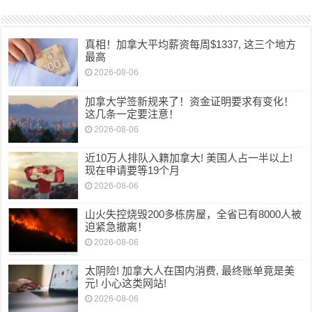
真相！加拿大平均薪资每周$1337, 这三个地方
最高
2026-08-06
加拿大学签新规来了！资金证明要求有变化！
这几条一定要注意！
2026-08-06
近10万人排队入籍加拿大! 美国人占一半以上!
现在申请要等19个月
2026-08-06
山火失控烧毁200多栋房屋，全省已有8000人被
迫紧急撤离！
2026-08-06
太阴险! 加拿大人在国内消费, 最终账单竟是美
元! 小心这类网站!
2026-08-06