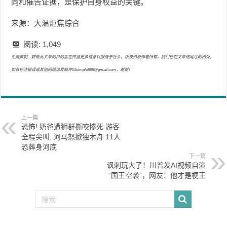
同和催告证据，是保护自身权益的关键。
来源：大温炬焦综合
阅读:
1,049
免责声明：转载此文章的目的旨在传播更多信息以服务于社会，版权归原作者所有，我们已在文章结尾注明出处，
如有标注错误或其他问题请发邮件01simple888@gmail.com，谢谢！
上一篇
恐怖! 奶爸遭狮群撕咬惨死 游客
全程尖叫; 河马怒掀独木舟 11人
恐葬身河底
下一篇
讽刺玩大了！川普发AI视频自演
“国王空袭”，网友：他才是梗王