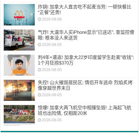
炸锅! 加拿大人直言吃不起麦当劳: 一顿快餐比
“正餐”还贵!
2026-08-06
气炸! 大温华人买iPhone显示”已送达”, 查监控傻
眼: 根本没人来送货
2026-08-05
判4年+遣返! 加拿大22岁印度留学生赴美”收钱”:
1个月狂捞$370万
2026-08-05
失控! 山火摧毁居民区; 情侣开车逃命 烈焰炙烤
像穿越世界末日
2026-08-05
惊爆! 加拿大两飞机空中相撞坠毁! 上海起飞航
班也出险情, 仅相距20米
2026-08-05