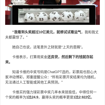
“我看到头奖超过10亿美元，就想试试看运气
，我和我丈
夫都震惊了。”
她自己也说，这笔意外之财就是“上天的恩赐”。
卡维表示，打算用奖金
还房贷，然后剩下的钱就存起
来。
知道卡维的中奖号码是ChatGPT选的，彩票局也担心大
家冲动博彩，郑重提醒公众：“所有彩票开奖结果均为随机，
无法通过人工智能或其他工具预测。”
卡维买的强力球彩票中奖几率本来就极低，中得任何一
个奖的概率为
1比24.9
，赢得头奖的概率更是
1比2.922亿
。