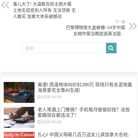
事儿大了! 大温数百房主倒大霉
土地无偿变别人所有 无法贷款 无
人敢买 加拿大体系被撼动
下一篇
巴黎博物馆大盗被捕! 24岁中国
女贼作案当晚就逃离法国…
离谱! 西温地块叫价$1280万 现场只有水泥地基
海景豪宅全靠AI生成!
2026-08-09
老人常遇上门推销？手机每月偷偷扣钱？这些
套路现在都违法了！
2026-08-09
扎心! 中国父母砸几百万送女儿读加拿大名校,