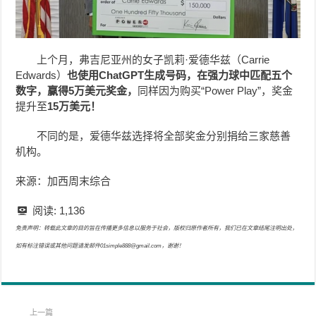
上个月，弗吉尼亚州的女子凯莉·爱德华兹（Carrie
Edwards）
也使用ChatGPT生成号码，在强力球中匹配五个
数字，赢得5万美元奖金，
同样因为购买“Power Play”，奖金
提升至
15万美元！
不同的是，爱德华兹选择将全部奖金分别捐给三家慈善
机构。
来源：加西周末综合
阅读:
1,136
免责声明：转载此文章的目的旨在传播更多信息以服务于社会，版权归原作者所有，我们已在文章结尾注明出处，
如有标注错误或其他问题请发邮件01simple888@gmail.com，谢谢！
上一篇