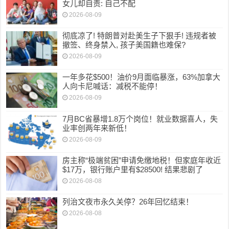
女儿却自责: 自己不配
2026-08-09
彻底凉了! 特朗普对赴美生子下狠手! 违规者被
撤签、终身禁入, 孩子美国籍也难保?
2026-08-09
一年多花$500！油价9月面临暴涨，63%加拿大
人向卡尼喊话：减税不能停！
2026-08-09
7月BC省暴增1.8万个岗位！就业数据喜人，失
业率创两年来新低！
2026-08-09
房主称“极端贫困”申请免缴地税！但家庭年收近
$17万，银行账户里有$28500! 结果悲剧了
2026-08-08
列治文夜市永久关停？26年回忆结束！
2026-08-08