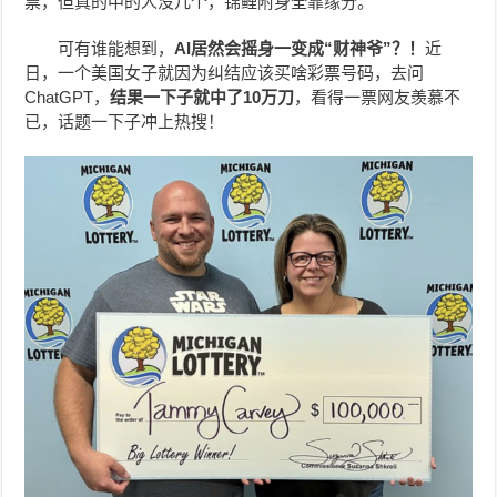
票，但真的中的人没几个，锦鲤附身全靠缘分。
可有谁能想到，
AI
居然会摇身一变成“财神爷”？！
近
日，一个美国女子就因为纠结应该买啥彩票号码，去问
ChatGPT，
结果一下子就中了10万刀
，看得一票网友羡慕不
已，话题一下子冲上热搜！