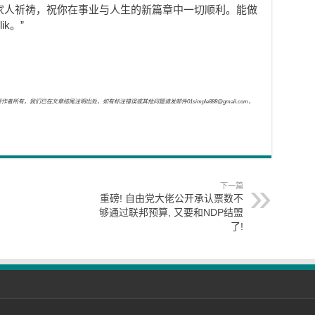
家人祈祷，祝你在事业与人生的新篇章中一切顺利。能做
k。”
，我们已在文章结尾注明出处，如有标注错误或其他问题请发邮件01simple888@gmail.com，
下一篇
重磅! 自由党大佬公开承认票数不
够通过联邦预算, 又要和NDP结盟
了!