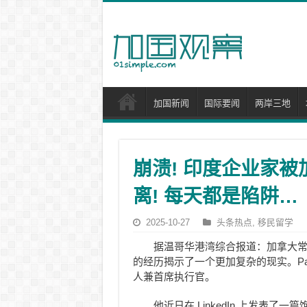
加国新闻
国际要闻
两岸三地
崩溃! 印度企业家被
离! 每天都是陷阱…
2025-10-27
头条热点
,
移民留学
据温哥华港湾综合报道：加拿大常被誉
的经历揭示了一个更加复杂的现实。Pand
人兼首席执行官。
他近日在 LinkedIn 上发表