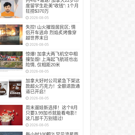
判4年+遣返! 加拿大22岁印
度留学生赴美”收钱”: 1个月
狂捞$370万
2026-08-05
失控! 山火摧毁居民区; 情
侣开车逃命 烈焰炙烤像穿
越世界末日
2026-08-05
惊爆! 加拿大两飞机空中相
撞坠毁! 上海起飞航班也出
险情, 仅相距20米
2026-08-05
加拿大好时公司紧急下架这
款超火巧克力！全额退款通
道已开启！
2026-08-05
周末遛娃新选择！这个8月
只要3.99加币就能看电影！
这几部千万别错过!
2026-08-05
每小时100颗?! 罕见流星雨