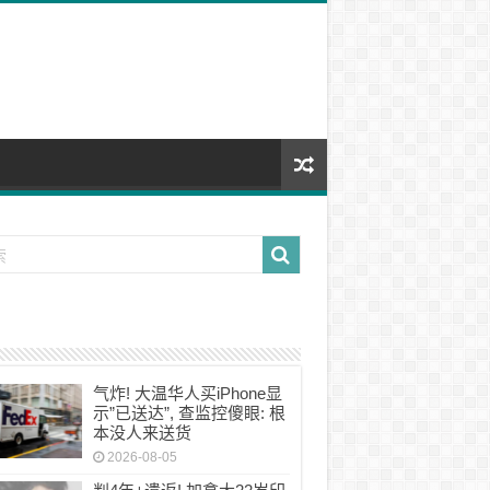
气炸! 大温华人买iPhone显
示”已送达”, 查监控傻眼: 根
本没人来送货
2026-08-05