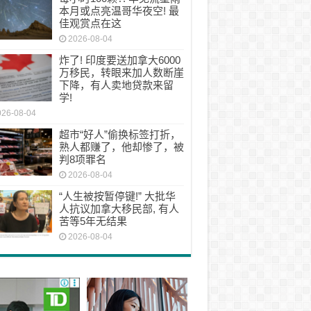
本月或点亮温哥华夜空! 最
佳观赏点在这
2026-08-04
炸了! 印度要送加拿大6000
万移民，转眼来加人数断崖
下降，有人卖地贷款来留
学!
026-08-04
超市“好人”偷换标签打折，
熟人都赚了，他却惨了，被
判8项罪名
2026-08-04
“人生被按暂停键!” 大批华
人抗议加拿大移民部, 有人
苦等5年无结果
2026-08-04