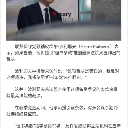
联邦保守党领袖皮埃尔·波利耶夫（Pierre Poilievre ）表
示，如果当选，他将援引“
但书条款
”推翻最高法院周五作出的
裁决。
波利耶夫
中接受采访时说：“这项裁决是错误的，我反对
这项裁决，我将使用‘但书条款’来推翻它。”
这并非波利耶夫首次誓言使用这项备受争议的条款来推
翻最高法院的裁决。
在春季竞选期间，他承诺援引该条款，对多名谋杀犯判
处连续终身监禁。
“但书条款”指
宪章第33条，允许省或联邦立法机构在五年