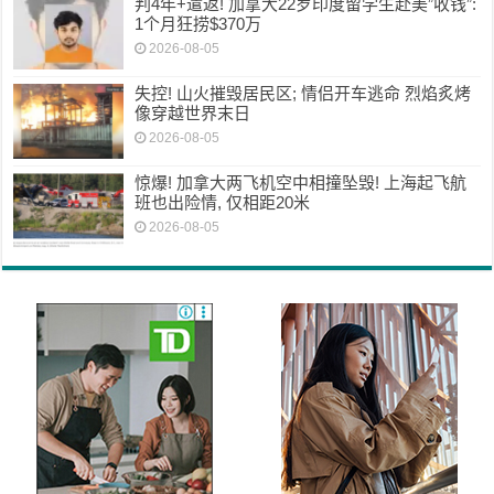
判4年+遣返! 加拿大22岁印度留学生赴美”收钱”:
1个月狂捞$370万
2026-08-05
失控! 山火摧毁居民区; 情侣开车逃命 烈焰炙烤
像穿越世界末日
2026-08-05
惊爆! 加拿大两飞机空中相撞坠毁! 上海起飞航
班也出险情, 仅相距20米
2026-08-05