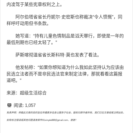
内凌驾于某些宪章权利之上。
阿尔伯塔省省长丹妮尔·史密斯也称裁决“令人愤慨”，同
样呼吁动用但书条款。
她写道：“持有儿童色情制品是滔天罪行，即使是一年的
最低刑期也已经太轻了。”
萨斯喀彻温省省长斯科特·莫也发表了看法。
他发帖称：“如果你想知道为什么我如此坚持认为应该由
民选立法者而不是非民选法官来制定法律，那就看看这篇报
道吧。”
来源：超级生活综合
阅读:
1,057
免责声明：转载此文章的目的旨在传播更多信息以服务于社会，版权归原作者所有，我们已在文章结尾注明出处，
如有标注错误或其他问题请发邮件01simple888@gmail.com，谢谢！