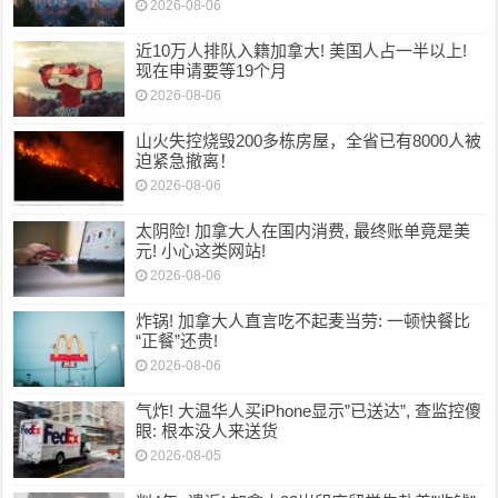
2026-08-06
近10万人排队入籍加拿大! 美国人占一半以上!
现在申请要等19个月
2026-08-06
山火失控烧毁200多栋房屋，全省已有8000人被
迫紧急撤离！
2026-08-06
太阴险! 加拿大人在国内消费, 最终账单竟是美
元! 小心这类网站!
2026-08-06
炸锅! 加拿大人直言吃不起麦当劳: 一顿快餐比
“正餐”还贵!
2026-08-06
气炸! 大温华人买iPhone显示”已送达”, 查监控傻
眼: 根本没人来送货
2026-08-05