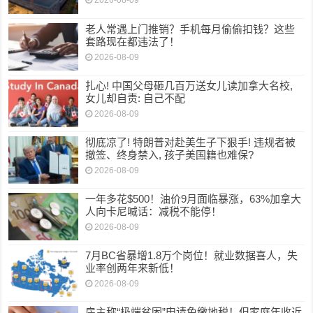
2026-08-09
老人常遇上门推销？手机每月偷偷扣钱？这些
套路现在都违法了！
2026-08-09
扎心! 中国父母砸几百万送女儿读加拿大名校,
女儿却自责: 自己不配
2026-08-09
彻底凉了! 特朗普对赴美生子下狠手! 违规者被
撤签、终身禁入, 孩子美国籍也难保?
2026-08-09
一年多花$500！油价9月面临暴涨，63%加拿大
人向卡尼喊话：减税不能停！
2026-08-09
7月BC省暴增1.8万个岗位！就业数据喜人，失
业率创两年来新低！
2026-08-09
房主称“极端贫困”申请免缴地税！但家庭年收近