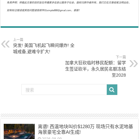
免责声明：转载此文章的目的旨在传播更多信息以服务于社会，版权归原作者所有，我们已在文章结尾注明出处，
如有标注错误或其他问题请发邮件01simple888@gmail.com，谢谢！
上一篇
突发! 美国飞机起飞瞬间爆炸! 全
城戒备,避难令扩大!
下一篇
加拿大狂砍临时移民配额：留学
生签证砍半，永久居民名额冻结
至2028
离谱! 西温地块叫价$1280万 现场只有水泥地基
海景豪宅全靠AI生成!