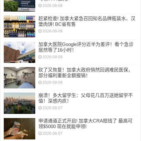
2026-08-08
赶紧检查! 加拿大紧急召回知名品牌瓶装水、汉
堡肉饼! BC省有售
2026-08-08
加拿大医院Google评分近半为差评！看个急诊
居然等了16小时！
2026-08-08
砍了又恢复！加拿大政府悄然回调难民医保，
部分福利重新全额报销！
2026-08-08
崩溃！多大留学生：父母花几百万送她留学不
值！深感内疚！
2026-08-07
申请通道正式开启! 加拿大CRA赔钱了 最高可
领$5000 现在就能申领!
2026-08-07