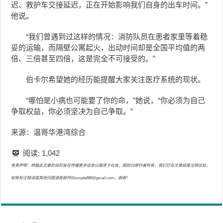
迟、救护车交接延迟，正在开始影响我们自身的出车时间。”
他说。
“我们曾遇到过这样的情况：消防队员在患者家里等着稳
妥的运输，而隔壁公寓起火，出动时间却是全国平均值的两
倍、三倍甚至四倍，这是完全不可接受的。”
伯卡尔希望她的经历能提醒大家关注医疗系统的现状。
“哪怕是小病也可能要了你的命，”她说，“你必须为自己
争取权益，你必须坚决为自己争取。”
来源：温哥华港湾综合
阅读:
1,042
免责声明：转载此文章的目的旨在传播更多信息以服务于社会，版权归原作者所有，我们已在文章结尾注明出处，
如有标注错误或其他问题请发邮件01simple888@gmail.com，谢谢！