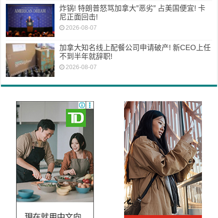
炸锅! 特朗普怒骂加拿大”恶劣” 占美国便宜! 卡
尼正面回击!
2026-08-07
加拿大知名线上配餐公司申请破产! 新CEO上任
不到半年就辞职!
2026-08-07