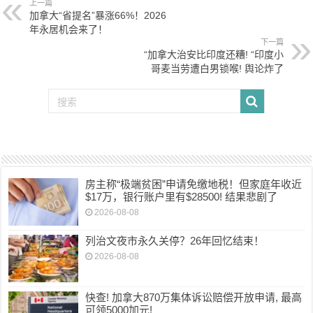
上一篇
加拿大“省提名”暴涨66%！2026
年永居机会来了！
下一篇
“加拿大治安比印度还糟! “印度小
哥麦当劳遭白男锁喉! 舆论炸了
房主称“极端贫困”申请免缴地税！但家庭年收近
$17万，银行账户里有$28500! 结果悲剧了
2026-08-08
列治文夜市永久关停？26年回忆结束！
2026-08-08
快查! 加拿大870万集体诉讼赔偿开放申请, 最高
可领5000加元!