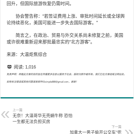
回升，但国际旅游恢复仍需时间。
协会警告称：“若签证费用上涨、审批时间延长或全球舆
论持续恶化，美国可能进一步失去国际游客。”
简言之，在政治、贸易与外交关系尚未修复之前，美国
或许很难重新迎来那批最忠实的“北方游客”。
来源：大温炬焦综合
阅读:
1,016
免责声明：转载此文章的目的旨在传播更多信息以服务于社会，版权归原作者所有，我们已在文章结尾注明出处，
如有标注错误或其他问题请发邮件01simple888@gmail.com，谢谢！
上一篇
无奈！大温哥华无壳蜗牛称 恐怕
一生都无法负担买房
下一篇
加拿大一男子偷开公交车“兜