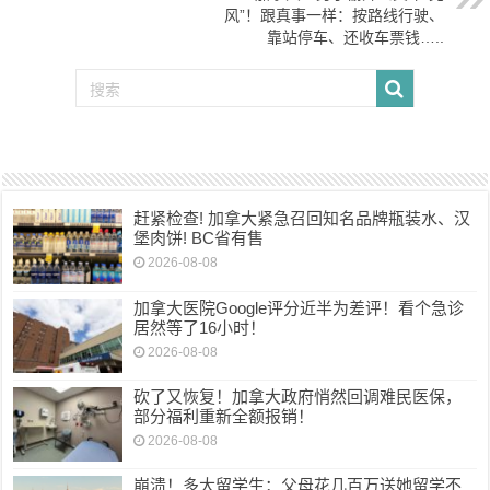
风”！跟真事一样：按路线行驶、
靠站停车、还收车票钱…..
赶紧检查! 加拿大紧急召回知名品牌瓶装水、汉
堡肉饼! BC省有售
2026-08-08
加拿大医院Google评分近半为差评！看个急诊
居然等了16小时！
2026-08-08
砍了又恢复！加拿大政府悄然回调难民医保，
部分福利重新全额报销！
2026-08-08
崩溃！多大留学生：父母花几百万送她留学不