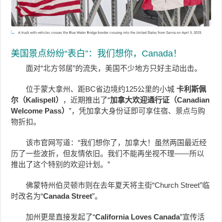
美国景点纷纷“表白”：我们想你，Canada！
面对“北方邻居”的流失，美国不少地方只好主动出击。
位于蒙大拿州、距BC省边境约125公里的小城
卡利斯佩
尔（Kalispell）
，近期推出了“
加拿大欢迎通行证（Canadian
Welcome Pass）
”，凭加拿大身份证即可享住宿、景点与购
物折扣。
该市官网写道：“我们想你了，加拿大！虽然两国最近经
历了一些波折，但友情依旧。我们不能再坐视不理——所以
推出了这个特别的欢迎计划。”
佛蒙特州伯灵顿市则在去年夏天将主街“Church Street”临
时改名为“
Canada Street
”。
加州更是直接发起了“
California Loves Canada
”宣传活