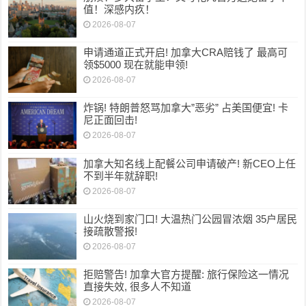
值！深感内疚！
2026-08-07
申请通道正式开启! 加拿大CRA赔钱了 最高可
领$5000 现在就能申领!
2026-08-07
炸锅! 特朗普怒骂加拿大”恶劣” 占美国便宜! 卡
尼正面回击!
2026-08-07
加拿大知名线上配餐公司申请破产! 新CEO上任
不到半年就辞职!
2026-08-07
山火烧到家门口! 大温热门公园冒浓烟 35户居民
接疏散警报!
2026-08-07
拒赔警告! 加拿大官方提醒: 旅行保险这一情况
直接失效, 很多人不知道
2026-08-07