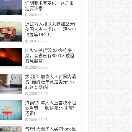
证明要求有变化！这几条一
定要注意！
2026-08-06
近10万人排队入籍加拿大!
美国人占一半以上! 现在申
请要等19个月
2026-08-06
山火失控烧毁200多栋房
屋，全省已有8000人被迫
紧急撤离！
2026-08-06
太阴险! 加拿大人在国内消
费, 最终账单竟是美元! 小
心这类网站!
2026-08-06
炸锅! 加拿大人直言吃不起
麦当劳: 一顿快餐比“正餐”
还贵!
2026-08-06
气炸! 大温华人买iPhone显