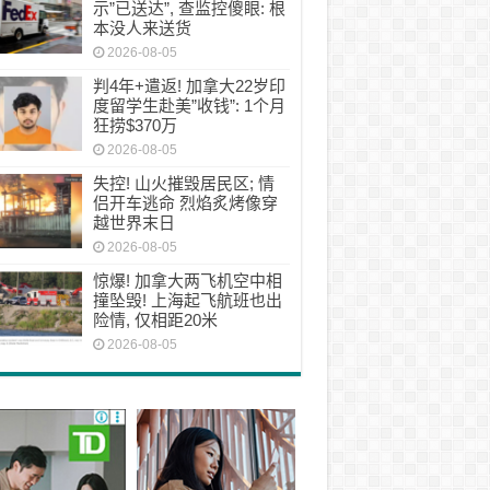
示”已送达”, 查监控傻眼: 根
本没人来送货
2026-08-05
判4年+遣返! 加拿大22岁印
度留学生赴美”收钱”: 1个月
狂捞$370万
2026-08-05
失控! 山火摧毁居民区; 情
侣开车逃命 烈焰炙烤像穿
越世界末日
2026-08-05
惊爆! 加拿大两飞机空中相
撞坠毁! 上海起飞航班也出
险情, 仅相距20米
2026-08-05