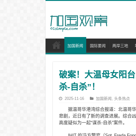
加国新闻
国际要闻
两岸三地
破案！大温母女阳台
杀-自杀”！
2025-11-16
加国新闻
,
头条热点
据温哥华港湾综合报道：北温哥
悲剧，近日有了新的调查进展。综合凶
高度疑似为一起“谋杀-自杀”案件。
IHIT 的冯方警官（Sgt. Fre