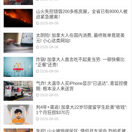
山火失控烧毁200多栋房屋，全省已有8000人被
迫紧急撤离！
2026-08-06
太阴险! 加拿大人在国内消费, 最终账单竟是美
元! 小心这类网站!
2026-08-06
炸锅! 加拿大人直言吃不起麦当劳: 一顿快餐比
“正餐”还贵!
2026-08-06
气炸! 大温华人买iPhone显示”已送达”, 查监控傻
眼: 根本没人来送货
2026-08-05
判4年+遣返! 加拿大22岁印度留学生赴美”收钱”:
1个月狂捞$370万
2026-08-05
失控! 山火摧毁居民区; 情侣开车逃命 烈焰炙烤