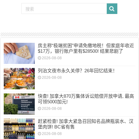
房主称“极端贫困”申请免缴地税！但家庭年收近
$17万，银行账户里有$28500! 结果悲剧了
2026-08-08
列治文夜市永久关停？26年回忆结束！
2026-08-08
快查! 加拿大870万集体诉讼赔偿开放申请, 最高
可领5000加元!
2026-08-08
赶紧检查! 加拿大紧急召回知名品牌瓶装水、汉
堡肉饼! BC省有售
2026-08-08