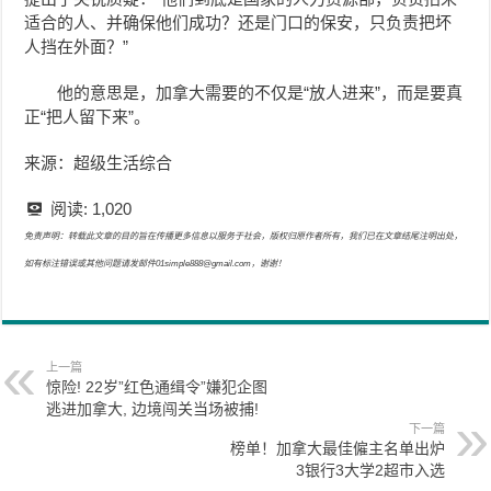
适合的人、并确保他们成功？还是门口的保安，只负责把坏
人挡在外面？”
他的意思是，加拿大需要的不仅是“放人进来”，而是要真
正“把人留下来”。
来源：超级生活综合
阅读:
1,020
免责声明：转载此文章的目的旨在传播更多信息以服务于社会，版权归原作者所有，我们已在文章结尾注明出处，
如有标注错误或其他问题请发邮件01simple888@gmail.com，谢谢！
上一篇
惊险! 22岁”红色通缉令”嫌犯企图
逃进加拿大, 边境闯关当场被捕!
下一篇
榜单！加拿大最佳僱主名单出炉
3银行3大学2超市入选