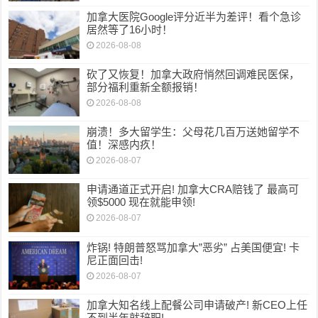
加拿大医院Google评分近半为差评！看个急诊
居然等了16小时！
2026-08-08
砍了又恢复！加拿大政府悄然回调难民医保，
部分福利重新全额报销！
2026-08-08
崩溃！多大留学生：父母花几百万送她留学不
值！深感内疚！
2026-08-07
申请通道正式开启! 加拿大CRA赔钱了 最高可
领$5000 现在就能申领!
2026-08-07
炸锅! 特朗普怒骂加拿大”恶劣” 占美国便宜! 卡
尼正面回击!
2026-08-07
加拿大知名线上配餐公司申请破产! 新CEO上任
不到半年就辞职!