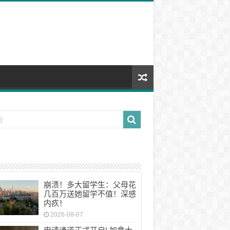
崩溃！多大留学生：父母花
几百万送她留学不值！深感
内疚！
2026-08-07