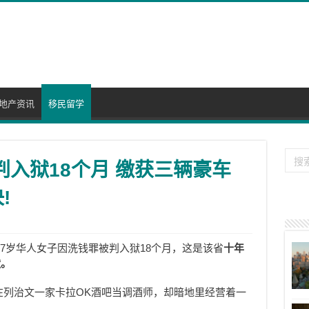
地产资讯
移民留学
判入狱18个月 缴获三辆豪车
!
37岁华人女子因洗钱罪被判入狱18个月，这是该省
十年
狱。
Chow）曾在列治文一家卡拉OK酒吧当调酒师，却暗地里经营着一