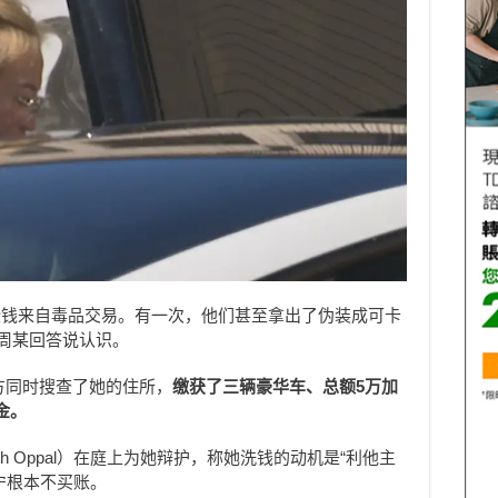
些钱来自毒品交易。有一次，他们甚至拿出了伪装成可卡
，周某回答说认识。
警方同时搜查了她的住所，
缴获了三辆豪华车、总额
5
万加
金。
h Oppal）在庭上为她辩护，称她洗钱的动机是“利他主
宁根本不买账。