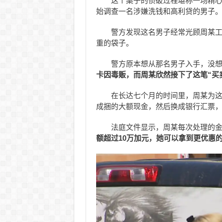
这个案子的侦破过程堪称一场精心设
始调查一名涉嫌洗钱和高利贷的男子
警方发现这名男子经常光顾周某工
重的袋子。
警方原本想从那名男子入手，没
卡因毒贩，而周某欣然接下了这笔“买
在长达七个月的时间里，周某为这
成捆的大额现金，然后换成银行汇票
法庭文件显示，周某每次处理的金
额超过
10
万加元，她可以拿到更优惠