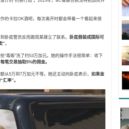
计的“钓鱼行动”。2019年，BC省联合执法特别部队开
。
作的卡拉OK酒吧，每次离开时都会带着一个看起来很
想到卧底警员反而跟周某建立了联系。
卧底假装成国际可
卖”
。
些“毒贩”洗了约53万加元。她的操作手法很简单：收下
，
每笔交易抽取
5%
的佣金。
额从5万到7万加元不等。她还主动向卧底表示，
如果金
的
“
汇率
”
。