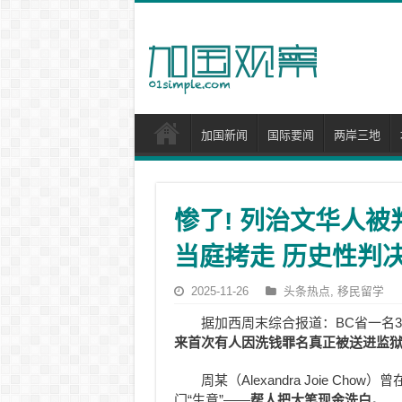
加国新闻
国际要闻
两岸三地
惨了! 列治文华人被
当庭拷走 历史性判决
2025-11-26
头条热点
,
移民留学
据加西周末综合报道：BC省一名
来首次有人因洗钱罪名真正被送进监
周某（Alexandra Joie 
门“生意”——
帮人把大笔现金洗白。