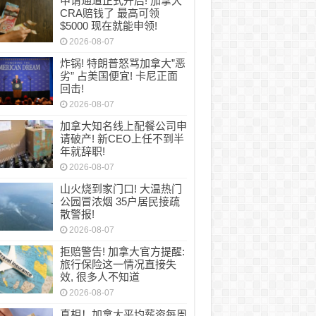
申请通道正式开启! 加拿大
CRA赔钱了 最高可领
$5000 现在就能申领!
2026-08-07
炸锅! 特朗普怒骂加拿大”恶
劣” 占美国便宜! 卡尼正面
回击!
2026-08-07
加拿大知名线上配餐公司申
请破产! 新CEO上任不到半
年就辞职!
2026-08-07
山火烧到家门口! 大温热门
公园冒浓烟 35户居民接疏
散警报!
2026-08-07
拒赔警告! 加拿大官方提醒:
旅行保险这一情况直接失
效, 很多人不知道
2026-08-07
真相！加拿大平均薪资每周