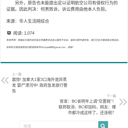
另外，原告也未能提出足以证明航空公司有侵权行为的
证据。因此判决：何男败诉，诉讼费用由他本人负担。
来源：华人生活网综合
阅读:
1,074
免责声明：转载此文章的目的旨在传播更多信息以服务于社会，版权归原作者所有，我们已在文章结尾注明出处，
如有标注错误或其他问题请发邮件01simple888@gmail.com，谢谢！
上一篇
震惊! 加拿大1家3口海外诡异蒸
发 婴尸漂河中! 政府急发旅行警
告
下一篇
官宣：BC省明年上调“空置税”！
联邦取消、BC却加码，网友：楼
市都冷成这样了，还涨税？