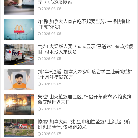
元! 小心这类网站!
2026-08-06
炸锅! 加拿大人直言吃不起麦当劳: 一顿快餐比
“正餐”还贵!
2026-08-06
气炸! 大温华人买iPhone显示”已送达”, 查监控傻
眼: 根本没人来送货
2026-08-05
判4年+遣返! 加拿大22岁印度留学生赴美”收钱”:
1个月狂捞$370万
2026-08-05
失控! 山火摧毁居民区; 情侣开车逃命 烈焰炙烤
像穿越世界末日
2026-08-05
惊爆! 加拿大两飞机空中相撞坠毁! 上海起飞航
班也出险情, 仅相距20米
2026-08-05