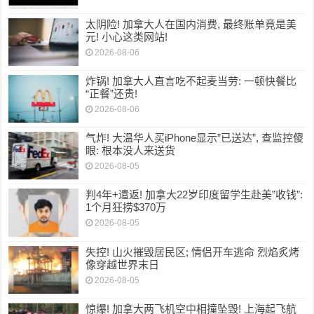
太阴险! 加拿大人在国内消费, 最终账单竟是美
元! 小心这类网站!
2026-08-06
炸锅! 加拿大人直言吃不起麦当劳: 一顿快餐比
“正餐”还贵!
2026-08-06
气炸! 大温华人买iPhone显示”已送达”, 查监控傻
眼: 根本没人来送货
2026-08-05
判4年+遣返! 加拿大22岁印度留学生赴美”收钱”:
1个月狂捞$370万
2026-08-05
失控! 山火摧毁居民区; 情侣开车逃命 烈焰炙烤
像穿越世界末日
2026-08-05
惊爆! 加拿大两飞机空中相撞坠毁! 上海起飞航