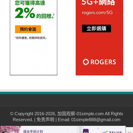
© Copyright 2016-2026, 加国观察-01simple.com All Rights
Reserved. |
免责声明
| Email: 01simple888@gmail.com