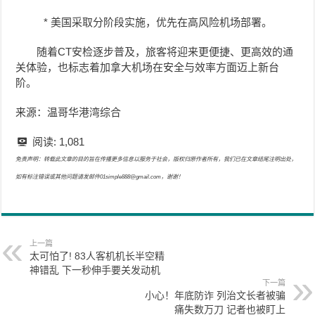
* 美国采取分阶段实施，优先在高风险机场部署。
随着CT安检逐步普及，旅客将迎来更便捷、更高效的通
关体验，也标志着加拿大机场在安全与效率方面迈上新台
阶。
来源：温哥华港湾综合
阅读:
1,081
免责声明：转载此文章的目的旨在传播更多信息以服务于社会，版权归原作者所有，我们已在文章结尾注明出处，
如有标注错误或其他问题请发邮件01simple888@gmail.com，谢谢！
上一篇
太可怕了! 83人客机机长半空精
神错乱 下一秒伸手要关发动机
下一篇
小心！年底防诈 列治文长者被骗
痛失数万刀 记者也被盯上