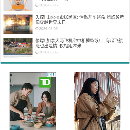
2026-08-05
失控! 山火摧毁居民区; 情侣开车逃命 烈焰炙烤
像穿越世界末日
2026-08-05
惊爆! 加拿大两飞机空中相撞坠毁! 上海起飞航
班也出险情, 仅相距20米
2026-08-05