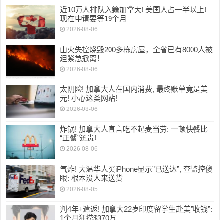
近10万人排队入籍加拿大! 美国人占一半以上!
现在申请要等19个月
2026-08-06
山火失控烧毁200多栋房屋，全省已有8000人被
迫紧急撤离！
2026-08-06
太阴险! 加拿大人在国内消费, 最终账单竟是美
元! 小心这类网站!
2026-08-06
炸锅! 加拿大人直言吃不起麦当劳: 一顿快餐比
“正餐”还贵!
2026-08-06
气炸! 大温华人买iPhone显示”已送达”, 查监控傻
眼: 根本没人来送货
2026-08-05
判4年+遣返! 加拿大22岁印度留学生赴美”收钱”:
1个月狂捞$370万