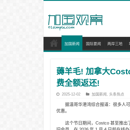
加国新闻
国际要闻
两岸三地
薅羊毛! 加拿大Cost
费全额返还!
2025-12-02
加国新闻
,
头条热点
据温哥华港湾综合报道：很多人可能
优惠。
这个节日期间，Costco 甚至推出了
旧会员，在 2026 年 1 月 4 日