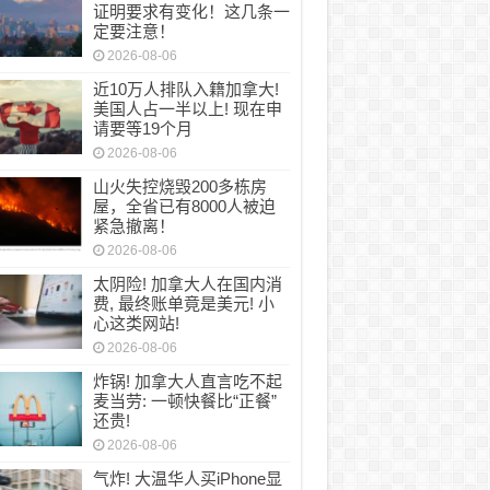
证明要求有变化！这几条一
定要注意！
2026-08-06
近10万人排队入籍加拿大!
美国人占一半以上! 现在申
请要等19个月
2026-08-06
山火失控烧毁200多栋房
屋，全省已有8000人被迫
紧急撤离！
2026-08-06
太阴险! 加拿大人在国内消
费, 最终账单竟是美元! 小
心这类网站!
2026-08-06
炸锅! 加拿大人直言吃不起
麦当劳: 一顿快餐比“正餐”
还贵!
2026-08-06
气炸! 大温华人买iPhone显