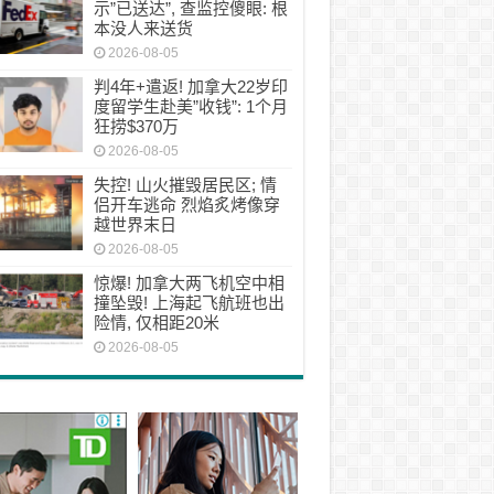
示”已送达”, 查监控傻眼: 根
本没人来送货
2026-08-05
判4年+遣返! 加拿大22岁印
度留学生赴美”收钱”: 1个月
狂捞$370万
2026-08-05
失控! 山火摧毁居民区; 情
侣开车逃命 烈焰炙烤像穿
越世界末日
2026-08-05
惊爆! 加拿大两飞机空中相
撞坠毁! 上海起飞航班也出
险情, 仅相距20米
2026-08-05