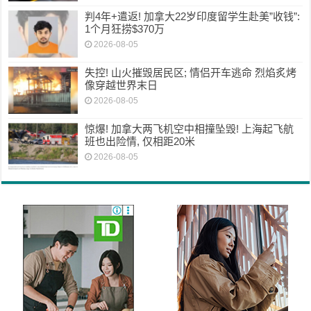
判4年+遣返! 加拿大22岁印度留学生赴美”收钱”:
1个月狂捞$370万
2026-08-05
失控! 山火摧毁居民区; 情侣开车逃命 烈焰炙烤
像穿越世界末日
2026-08-05
惊爆! 加拿大两飞机空中相撞坠毁! 上海起飞航
班也出险情, 仅相距20米
2026-08-05