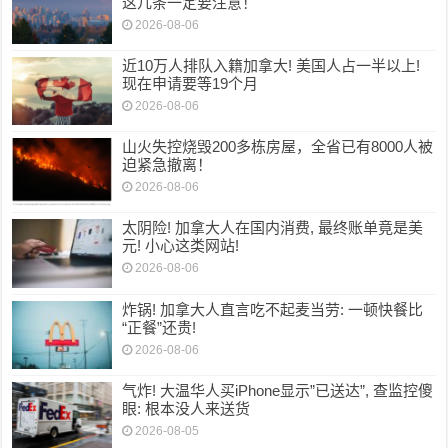
这几条一定要注意！
2026-08-06
近10万人排队入籍加拿大! 美国人占一半以上!
现在申请要等19个月
2026-08-06
山火失控烧毁200多栋房屋，全省已有8000人被
迫紧急撤离！
2026-08-06
太阴险! 加拿大人在国内消费, 最终账单竟是美
元! 小心这类网站!
2026-08-06
炸锅! 加拿大人直言吃不起麦当劳: 一顿快餐比
“正餐”还贵!
2026-08-06
气炸! 大温华人买iPhone显示”已送达”, 查监控傻
眼: 根本没人来送货
2026-08-05