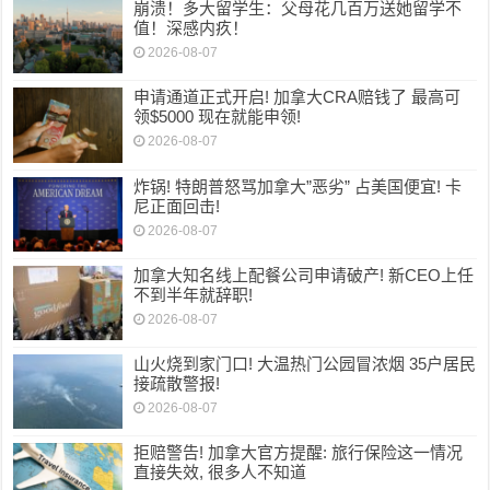
崩溃！多大留学生：父母花几百万送她留学不
值！深感内疚！
2026-08-07
申请通道正式开启! 加拿大CRA赔钱了 最高可
领$5000 现在就能申领!
2026-08-07
炸锅! 特朗普怒骂加拿大”恶劣” 占美国便宜! 卡
尼正面回击!
2026-08-07
加拿大知名线上配餐公司申请破产! 新CEO上任
不到半年就辞职!
2026-08-07
山火烧到家门口! 大温热门公园冒浓烟 35户居民
接疏散警报!
2026-08-07
拒赔警告! 加拿大官方提醒: 旅行保险这一情况
直接失效, 很多人不知道