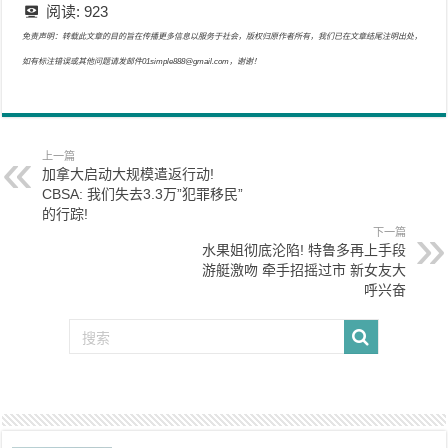
阅读:
923
免责声明：转载此文章的目的旨在传播更多信息以服务于社会，版权归原作者所有，我们已在文章结尾注明出处，
如有标注错误或其他问题请发邮件01simple888@gmail.com，谢谢！
上一篇
加拿大启动大规模遣返行动!
CBSA: 我们失去3.3万”犯罪移民”
的行踪!
下一篇
水果姐彻底沦陷! 特鲁多再上手段
游艇激吻 牵手招摇过市 新女友大
呼兴奋