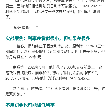
Tran也遇到过少数客户，即便算下来不“打平”，也愿意付
罚金。因为他们相信到续贷日利率可能更高。“2020–2021年
利率不到2%时，我处理过一些这样的案例，他们最后赚到
了。”
“短痛换长利。”
实战案例：利率差看似很小，但结果差很多
一位客户提前终止了固定利率房贷。原利率5.99%（五年
期固定），新利率4.45%（五年期浮动）。听上去差不多，但
每月房贷立省359加元！
房贷签于2023年9月，他们花了7,000加元提前终止，这
笔钱是自掏腰包，而非加进贷款。扣除罚金后的净节省为
20,597.57加元。现在他们的浮动利率已降至 3.45%。
然而Eisner也提醒：“当利率下降时，IRD罚金会上升，这
是双刃剑。”
不用罚金也可能降低利率