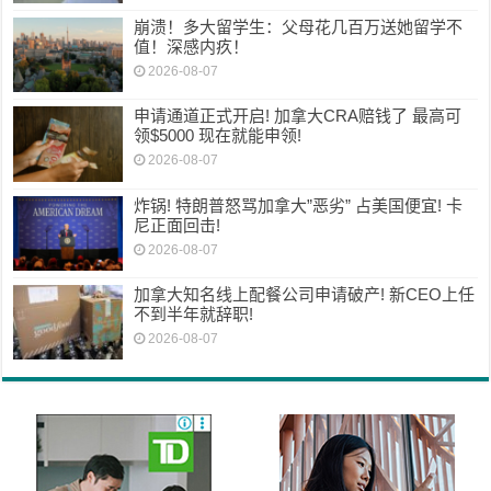
崩溃！多大留学生：父母花几百万送她留学不
值！深感内疚！
2026-08-07
申请通道正式开启! 加拿大CRA赔钱了 最高可
领$5000 现在就能申领!
2026-08-07
炸锅! 特朗普怒骂加拿大”恶劣” 占美国便宜! 卡
尼正面回击!
2026-08-07
加拿大知名线上配餐公司申请破产! 新CEO上任
不到半年就辞职!
2026-08-07