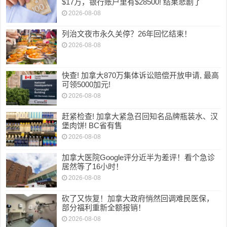
$17万，银行账户里有$28500! 结果悲剧了
2026-08-08
列治文夜市永久关停？26年回忆结束！
2026-08-08
快查! 加拿大870万集体诉讼赔偿开放申请, 最高
可领5000加元!
2026-08-08
赶紧检查! 加拿大紧急召回知名品牌瓶装水、汉
堡肉饼! BC省有售
2026-08-08
加拿大医院Google评分近半为差评！看个急诊
居然等了16小时！
2026-08-08
砍了又恢复！加拿大政府悄然回调难民医保，
部分福利重新全额报销！
2026-08-08