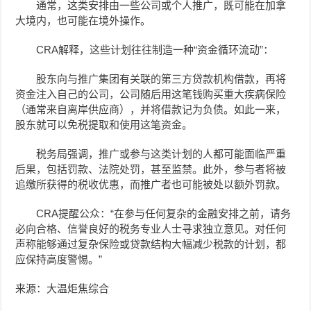
通常，这类安排由一些公司或个人推广，既可能在加拿
大境内，也可能在境外操作。
CRA解释，这些计划往往制造一种“资金循环流动”：
股东向与推广集团有关联的第三方贷款机构借款，再将
资金注入自己的公司，公司随后用这笔钱购买重大疾病保险
（通常来自离岸供应商），并将借款记为负债。如此一来，
股东就可以免税提取和使用这笔资金。
税务局强调，推广或参与这类计划的人都可能面临严重
后果，包括罚款、法院处罚，甚至监禁。此外，参与者将被
追缴所获得的税收优惠，而推广者也可能被处以额外罚款。
CRA提醒公众：“在参与任何复杂的金融安排之前，请务
必向合格、信誉良好的税务专业人士寻求独立意见。对任何
声称能够通过复杂保险或贷款结构大幅减少税款的计划，都
应保持高度警惕。”
来源：大温炬焦综合