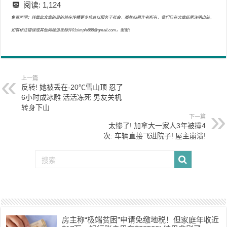
阅读:
1,124
免责声明：转载此文章的目的旨在传播更多信息以服务于社会，版权归原作者所有，我们已在文章结尾注明出处，
如有标注错误或其他问题请发邮件01simple888@gmail.com，谢谢！
上一篇
反转! 她被丢在-20℃雪山顶 忍了
6小时成冰雕 活活冻死 男友关机
转身下山
下一篇
太惨了! 加拿大一家人3年被撞4
次: 车辆直接飞进院子! 屋主崩溃!
房主称“极端贫困”申请免缴地税！但家庭年收近