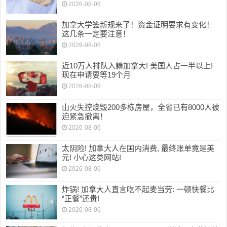
2026-08-06
加拿大学签新规来了！资金证明要求有变化！
这几条一定要注意！
2026-08-06
近10万人排队入籍加拿大! 美国人占一半以上!
现在申请要等19个月
2026-08-06
山火失控烧毁200多栋房屋，全省已有8000人被
迫紧急撤离！
2026-08-06
太阴险! 加拿大人在国内消费, 最终账单竟是美
元! 小心这类网站!
2026-08-06
炸锅! 加拿大人直言吃不起麦当劳: 一顿快餐比
“正餐”还贵!
2026-08-06