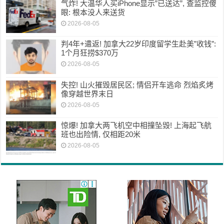
气炸! 大温华人买iPhone显示”已送达”, 查监控傻
眼: 根本没人来送货
2026-08-05
判4年+遣返! 加拿大22岁印度留学生赴美”收钱”:
1个月狂捞$370万
2026-08-05
失控! 山火摧毁居民区; 情侣开车逃命 烈焰炙烤
像穿越世界末日
2026-08-05
惊爆! 加拿大两飞机空中相撞坠毁! 上海起飞航
班也出险情, 仅相距20米
2026-08-05