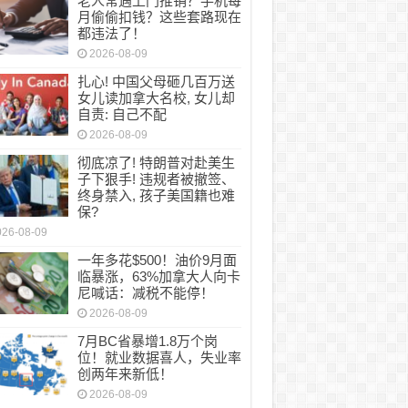
老人常遇上门推销？手机每
月偷偷扣钱？这些套路现在
都违法了！
2026-08-09
扎心! 中国父母砸几百万送
女儿读加拿大名校, 女儿却
自责: 自己不配
2026-08-09
彻底凉了! 特朗普对赴美生
子下狠手! 违规者被撤签、
终身禁入, 孩子美国籍也难
保?
026-08-09
一年多花$500！油价9月面
临暴涨，63%加拿大人向卡
尼喊话：减税不能停！
2026-08-09
7月BC省暴增1.8万个岗
位！就业数据喜人，失业率
创两年来新低！
2026-08-09