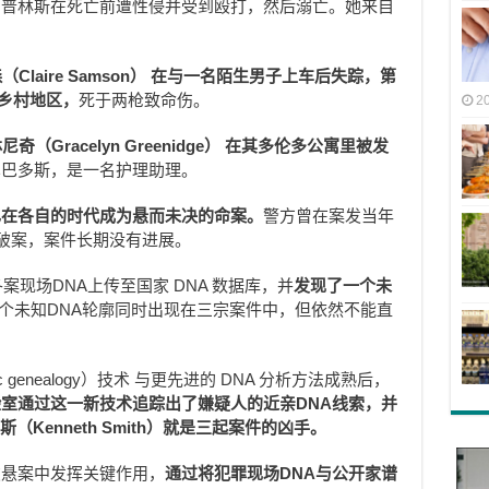
，普林斯在死亡前遭性侵并受到殴打，然后溺亡。她来自
（Claire Samson） 在与一名陌生男子上车后失踪，第
e 乡村地区，
死于两枪致命伤。
2
奇（Gracelyn Greenidge） 在其多伦多公寓里被发
巴巴多斯，是一名护理助理。
也在各自的时代成为悬而未决的命案。
警方曾在案发当年
法破案，案件长期没有进展。
案现场DNA上传至国家 DNA 数据库，并
发现了一个未
，这个未知DNA轮廓同时出现在三宗案件中，但依然不能直
 genealogy）技术 与更先进的 DNA 分析方法成熟后，
室通过这一新技术追踪出了嫌疑人的近亲DNA线索，并
（Kenneth Smith）就是三起案件的凶手。
破悬案中发挥关键作用，
通过将犯罪现场DNA与公开家谱