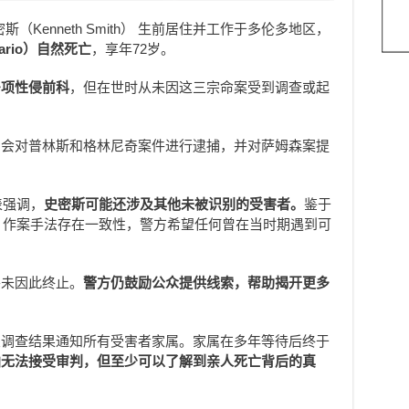
Kenneth Smith） 生前居住并工作于多伦多地区，
tario）自然死亡
，享年72岁。
多项性侵前科
，但在世时从未因这三宗命案受到调查或起
们会对普林斯和格林尼奇案件进行逮捕，并对萨姆森案提
表强调，
史密斯可能还涉及其他未被识别的受害者。
鉴于
泛、作案手法存在一致性，警方希望任何曾在当时期遇到可
并未因此终止。
警方仍鼓励公众提供线索，帮助揭开更多
关调查结果通知所有受害者家属。家属在多年等待后终于
凶无法接受审判，但至少可以了解到亲人死亡背后的真