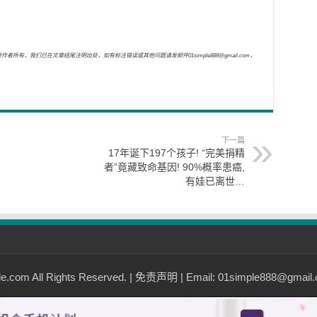
，我们已在文章结尾注明出处，如有标注错误或其他问题请发邮件01simple888@gmail.com，
下一篇
17年诞下197个孩子! “完美捐精
者”竟藏致命基因! 90%概率患癌,
有娃已离世…
com All Rights Reserved. |
免责声明
| Email: 01simple888@gmail