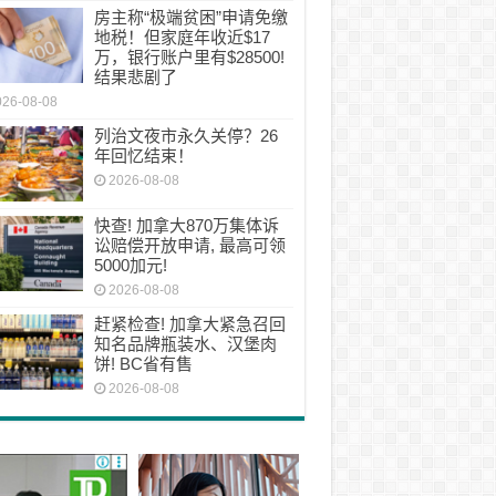
房主称“极端贫困”申请免缴
地税！但家庭年收近$17
万，银行账户里有$28500!
结果悲剧了
026-08-08
列治文夜市永久关停？26
年回忆结束！
2026-08-08
快查! 加拿大870万集体诉
讼赔偿开放申请, 最高可领
5000加元!
2026-08-08
赶紧检查! 加拿大紧急召回
知名品牌瓶装水、汉堡肉
饼! BC省有售
2026-08-08