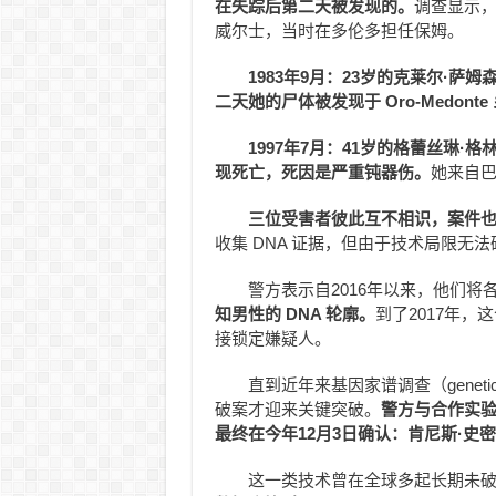
在失踪后第二天被发现的。
调查显示
威尔士，当时在多伦多担任保姆。
1983年9月：23岁的克莱尔·萨姆森
二天她的尸体被发现于 Oro-Medont
1997年7月：41岁的格蕾丝琳·格林尼
现死亡，死因是严重钝器伤。
她来自
三位受害者彼此互不相识，案件
收集 DNA 证据，但由于技术局限无
警方表示自2016年以来，他们将各
知男性的 DNA 轮廓。
到了2017年
接锁定嫌疑人。
直到近年来基因家谱调查（genetic
破案才迎来关键突破。
警方与合作实验
最终在今年12月3日确认：肯尼斯·史密斯
这一类技术曾在全球多起长期未