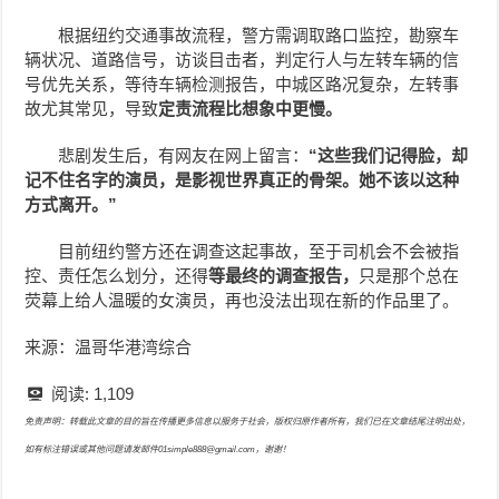
根据纽约交通事故流程，警方需调取路口监控，勘察车
辆状况、道路信号，访谈目击者，判定行人与左转车辆的信
号优先关系，等待车辆检测报告，中城区路况复杂，左转事
故尤其常见，导致
定责流程比想象中更慢。
悲剧发生后，有网友在网上留言：
“这些我们记得脸，却
记不住名字的演员，是影视世界真正的骨架。她不该以这种
方式离开。”
目前纽约警方还在调查这起事故，至于司机会不会被指
控、责任怎么划分，还得
等最终的调查报告，
只是那个总在
荧幕上给人温暖的女演员，再也没法出现在新的作品里了。
来源：温哥华港湾综合
阅读:
1,109
免责声明：转载此文章的目的旨在传播更多信息以服务于社会，版权归原作者所有，我们已在文章结尾注明出处，
如有标注错误或其他问题请发邮件01simple888@gmail.com，谢谢！