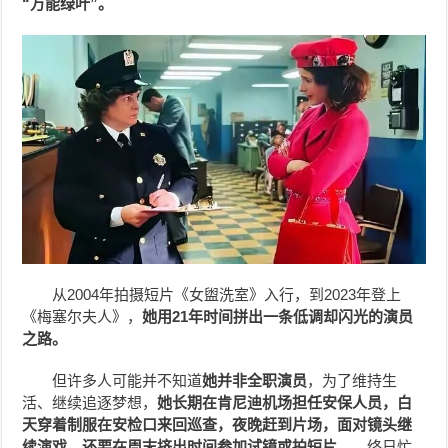
“万能绿叶”。
从2004年拍摄短片《女盥洗室》入行，到2023年登上
《梅塞尔夫人》，
她用21年时间拼出一条低调却闪光的演员
之路。
但许多人可能并不知道
她并非全职演员
，为了维持生
活、继续追逐梦想，
她长期在肯尼迪机场担任安保人员，白
天穿着制服在安检口来回巡查，夜晚赶到片场，面对镜头继
续演戏，还要在周末挤出时间参加试镜或拍短片
……终日忙