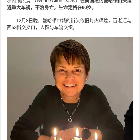
尔顿·戴维斯（Wenne Alton Davis）
在美国纽约曼哈顿街头遭
遇重大车祸，不治身亡，生命定格在60岁。
12月8日晚，曼哈顿中城的街头依旧灯火辉煌，百老汇与
西53街交叉口，人群与车流交织。