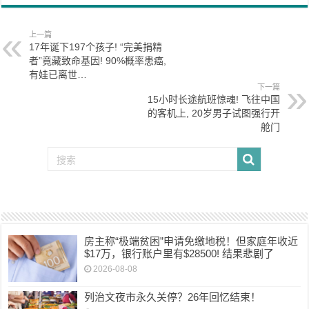
上一篇
17年诞下197个孩子! “完美捐精
者”竟藏致命基因! 90%概率患癌,
有娃已离世…
下一篇
15小时长途航班惊魂! 飞往中国
的客机上, 20岁男子试图强行开
舱门
房主称“极端贫困”申请免缴地税！但家庭年收近
$17万，银行账户里有$28500! 结果悲剧了
2026-08-08
列治文夜市永久关停？26年回忆结束！