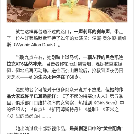
就在这样再普通不过的路口，
一声刺耳的刹车声
，带走
了一位在好莱坞默默坚持了21年的女演员：温妮·奥尔顿·戴维
斯（Wynnie Alton Davis）。
当晚九点左右，她刚踏上斑马线，
一辆左转的黑色凯迪
拉克XT6猛然冲来
，目击者称轮胎刹到冒烟，温妮被重重撞
倒，倒地后再无动静。送往西奈山医院后，抢救到深夜仍回
天乏术——她的
生命永远停在了60岁。
温妮的名字可能对于很多观众来说并不熟悉，但
她的作
品大家或许早已耳熟能详：
《了不起的梅塞尔夫人》第五季
里，俱乐部门口维持秩序的女警察；热播剧《Girls5eva》中
的经纪人；《盲点》《新阿姆斯特丹》《羞耻》《正常之
心》里的熟悉面孔……
她出演过数十部影视作品，
是美剧迷口中的“黄金配角”