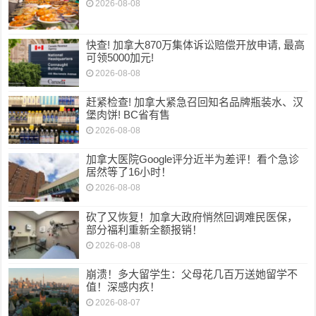
2026-08-08
快查! 加拿大870万集体诉讼赔偿开放申请, 最高
可领5000加元!
2026-08-08
赶紧检查! 加拿大紧急召回知名品牌瓶装水、汉
堡肉饼! BC省有售
2026-08-08
加拿大医院Google评分近半为差评！看个急诊
居然等了16小时！
2026-08-08
砍了又恢复！加拿大政府悄然回调难民医保，
部分福利重新全额报销！
2026-08-08
崩溃！多大留学生：父母花几百万送她留学不
值！深感内疚！
2026-08-07